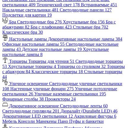
светильники
409
Технический свет
178
Встраиваемые
451
Накладные светильники
481
Светодиодные панели
127
Подсветки для картин
19
Бра
Светодиодные бра
276
Хрустальные бра
156
Бра с
абажурами
82
Бра с плафонами
423
Стильные бра
702
Классические бра
30
Настольные лампы
Декоративные настольные лампы
384
Офисные настольные лампы
55
Светодиодные настольные
лампы
43
Детские настольные лампы
19
Хрустальные
настольные лампы
8
Торшеры
Торшеры для чтения
51
Светодиодные торшеры
53
Хрустальные торшеры
4
Торшеры со столиком
32
Торшеры
с абажуром
84
Классические торшеры
18
Стильные торшеры
44
Уличное освещение
Светодиодные уличные светильники
108
Настенные уличные фонари
275
Уличные потолочные
светильники
26
Уличные наземные светильники
195
Фонарные столбы
38
Прожекторы
24
Декоративное освещение
Светодиодные ленты
60
Светодиодные гирлянды
201
Дюралайт (Duralight LED)
46
Декоративные LED светильники
12
Акриловые фигуры
6
Мебель
Консоли
Манекены
Пано
Пуфы и банкетки