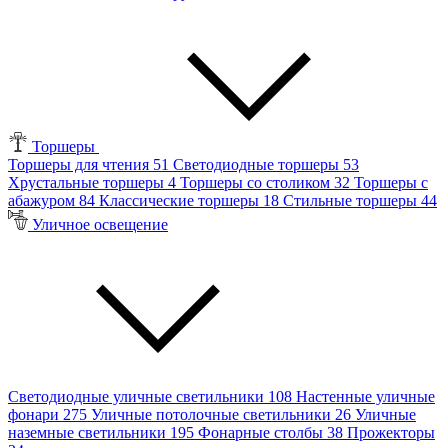
Торшеры
Торшеры для чтения
51
Светодиодные торшеры
53
Хрустальные торшеры
4
Торшеры со столиком
32
Торшеры с
абажуром
84
Классические торшеры
18
Стильные торшеры
44
Уличное освещение
Светодиодные уличные светильники
108
Настенные уличные
фонари
275
Уличные потолочные светильники
26
Уличные
наземные светильники
195
Фонарные столбы
38
Прожекторы