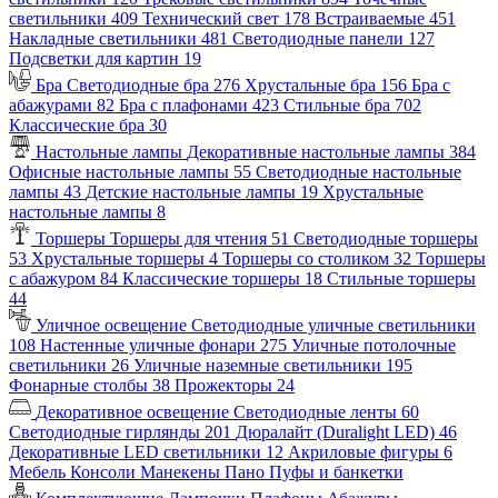
светильники
409
Технический свет
178
Встраиваемые
451
Накладные светильники
481
Светодиодные панели
127
Подсветки для картин
19
Бра
Светодиодные бра
276
Хрустальные бра
156
Бра с
абажурами
82
Бра с плафонами
423
Стильные бра
702
Классические бра
30
Настольные лампы
Декоративные настольные лампы
384
Офисные настольные лампы
55
Светодиодные настольные
лампы
43
Детские настольные лампы
19
Хрустальные
настольные лампы
8
Торшеры
Торшеры для чтения
51
Светодиодные торшеры
53
Хрустальные торшеры
4
Торшеры со столиком
32
Торшеры
с абажуром
84
Классические торшеры
18
Стильные торшеры
44
Уличное освещение
Светодиодные уличные светильники
108
Настенные уличные фонари
275
Уличные потолочные
светильники
26
Уличные наземные светильники
195
Фонарные столбы
38
Прожекторы
24
Декоративное освещение
Светодиодные ленты
60
Светодиодные гирлянды
201
Дюралайт (Duralight LED)
46
Декоративные LED светильники
12
Акриловые фигуры
6
Мебель
Консоли
Манекены
Пано
Пуфы и банкетки