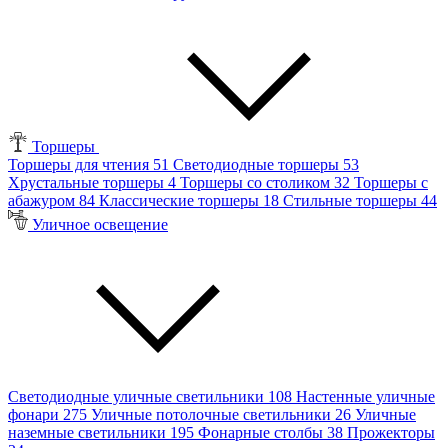
Торшеры
Торшеры для чтения
51
Светодиодные торшеры
53
Хрустальные торшеры
4
Торшеры со столиком
32
Торшеры с
абажуром
84
Классические торшеры
18
Стильные торшеры
44
Уличное освещение
Светодиодные уличные светильники
108
Настенные уличные
фонари
275
Уличные потолочные светильники
26
Уличные
наземные светильники
195
Фонарные столбы
38
Прожекторы