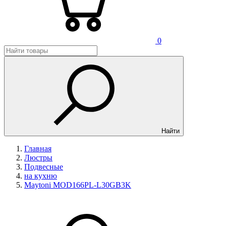
0
Найти
Главная
Люстры
Подвесные
на кухню
Maytoni MOD166PL-L30GB3K