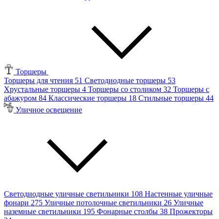
Торшеры
Торшеры для чтения
51
Светодиодные торшеры
53
Хрустальные торшеры
4
Торшеры со столиком
32
Торшеры с
абажуром
84
Классические торшеры
18
Стильные торшеры
44
Уличное освещение
Светодиодные уличные светильники
108
Настенные уличные
фонари
275
Уличные потолочные светильники
26
Уличные
наземные светильники
195
Фонарные столбы
38
Прожекторы