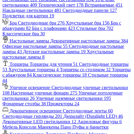
светильники
409
Технический свет
178
Встраиваемые
451
Накладные светильники
481
Светодиодные панели
127
Подсветки для картин
19
Бра
Светодиодные бра
276
Хрустальные бра
156
Бра с
абажурами
82
Бра с плафонами
423
Стильные бра
702
Классические бра
30
Настольные лампы
Декоративные настольные лампы
384
Офисные настольные лампы
55
Светодиодные настольные
лампы
43
Детские настольные лампы
19
Хрустальные
настольные лампы
8
Торшеры
Торшеры для чтения
51
Светодиодные торшеры
53
Хрустальные торшеры
4
Торшеры со столиком
32
Торшеры
с абажуром
84
Классические торшеры
18
Стильные торшеры
44
Уличное освещение
Светодиодные уличные светильники
108
Настенные уличные фонари
275
Уличные потолочные
светильники
26
Уличные наземные светильники
195
Фонарные столбы
38
Прожекторы
24
Декоративное освещение
Светодиодные ленты
60
Светодиодные гирлянды
201
Дюралайт (Duralight LED)
46
Декоративные LED светильники
12
Акриловые фигуры
6
Мебель
Консоли
Манекены
Пано
Пуфы и банкетки