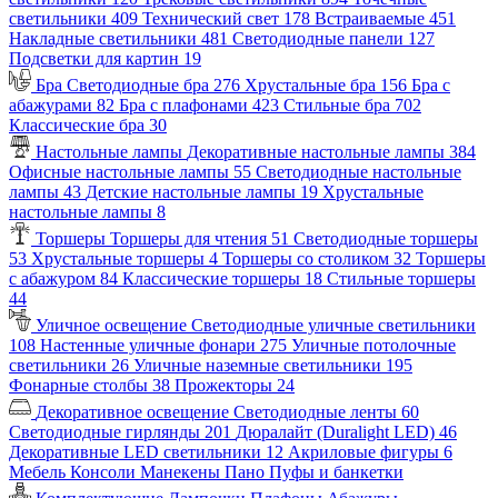
светильники
409
Технический свет
178
Встраиваемые
451
Накладные светильники
481
Светодиодные панели
127
Подсветки для картин
19
Бра
Светодиодные бра
276
Хрустальные бра
156
Бра с
абажурами
82
Бра с плафонами
423
Стильные бра
702
Классические бра
30
Настольные лампы
Декоративные настольные лампы
384
Офисные настольные лампы
55
Светодиодные настольные
лампы
43
Детские настольные лампы
19
Хрустальные
настольные лампы
8
Торшеры
Торшеры для чтения
51
Светодиодные торшеры
53
Хрустальные торшеры
4
Торшеры со столиком
32
Торшеры
с абажуром
84
Классические торшеры
18
Стильные торшеры
44
Уличное освещение
Светодиодные уличные светильники
108
Настенные уличные фонари
275
Уличные потолочные
светильники
26
Уличные наземные светильники
195
Фонарные столбы
38
Прожекторы
24
Декоративное освещение
Светодиодные ленты
60
Светодиодные гирлянды
201
Дюралайт (Duralight LED)
46
Декоративные LED светильники
12
Акриловые фигуры
6
Мебель
Консоли
Манекены
Пано
Пуфы и банкетки