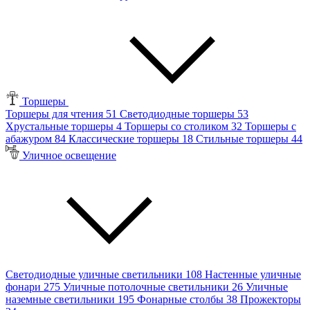
Торшеры
Торшеры для чтения
51
Светодиодные торшеры
53
Хрустальные торшеры
4
Торшеры со столиком
32
Торшеры с
абажуром
84
Классические торшеры
18
Стильные торшеры
44
Уличное освещение
Светодиодные уличные светильники
108
Настенные уличные
фонари
275
Уличные потолочные светильники
26
Уличные
наземные светильники
195
Фонарные столбы
38
Прожекторы