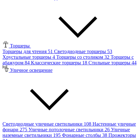
Торшеры
Торшеры для чтения
51
Светодиодные торшеры
53
Хрустальные торшеры
4
Торшеры со столиком
32
Торшеры с
абажуром
84
Классические торшеры
18
Стильные торшеры
44
Уличное освещение
Светодиодные уличные светильники
108
Настенные уличные
фонари
275
Уличные потолочные светильники
26
Уличные
наземные светильники
195
Фонарные столбы
38
Прожекторы