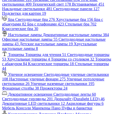
светильники
409
Технический свет
178
Встраиваемые
451
Накладные светильники
481
Светодиодные панели
127
Подсветки для картин
19
Бра
Светодиодные бра
276
Хрустальные бра
156
Бра с
абажурами
82
Бра с плафонами
423
Стильные бра
702
Классические бра
30
Настольные лампы
Декоративные настольные лампы
384
Офисные настольные лампы
55
Светодиодные настольные
лампы
43
Детские настольные лампы
19
Хрустальные
настольные лампы
8
Торшеры
Торшеры для чтения
51
Светодиодные торшеры
53
Хрустальные торшеры
4
Торшеры со столиком
32
Торшеры
с абажуром
84
Классические торшеры
18
Стильные торшеры
44
Уличное освещение
Светодиодные уличные светильники
108
Настенные уличные фонари
275
Уличные потолочные
светильники
26
Уличные наземные светильники
195
Фонарные столбы
38
Прожекторы
24
Декоративное освещение
Светодиодные ленты
60
Светодиодные гирлянды
201
Дюралайт (Duralight LED)
46
Декоративные LED светильники
12
Акриловые фигуры
6
Мебель
Консоли
Манекены
Пано
Пуфы и банкетки