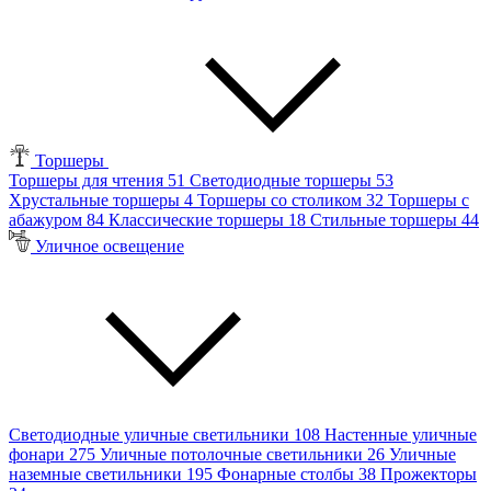
Торшеры
Торшеры для чтения
51
Светодиодные торшеры
53
Хрустальные торшеры
4
Торшеры со столиком
32
Торшеры с
абажуром
84
Классические торшеры
18
Стильные торшеры
44
Уличное освещение
Светодиодные уличные светильники
108
Настенные уличные
фонари
275
Уличные потолочные светильники
26
Уличные
наземные светильники
195
Фонарные столбы
38
Прожекторы