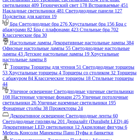
светильники
409
Технический свет
178
Встраиваемые
451
Накладные светильники
481
Светодиодные панели
127
Подсветки для картин
19
Бра
Светодиодные бра
276
Хрустальные бра
156
Бра с
абажурами
82
Бра с плафонами
423
Стильные бра
702
Классические бра
30
Настольные лампы
Декоративные настольные лампы
384
Офисные настольные лампы
55
Светодиодные настольные
лампы
43
Детские настольные лампы
19
Хрустальные
настольные лампы
8
Торшеры
Торшеры для чтения
51
Светодиодные торшеры
53
Хрустальные торшеры
4
Торшеры со столиком
32
Торшеры
с абажуром
84
Классические торшеры
18
Стильные торшеры
44
Уличное освещение
Светодиодные уличные светильники
108
Настенные уличные фонари
275
Уличные потолочные
светильники
26
Уличные наземные светильники
195
Фонарные столбы
38
Прожекторы
24
Декоративное освещение
Светодиодные ленты
60
Светодиодные гирлянды
201
Дюралайт (Duralight LED)
46
Декоративные LED светильники
12
Акриловые фигуры
6
Мебель
Консоли
Манекены
Пано
Пуфы и банкетки