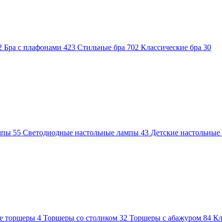
2
Бра с плафонами
423
Стильные бра
702
Классические бра
30
ампы
55
Светодиодные настольные лампы
43
Детские настольны
е торшеры
4
Торшеры со столиком
32
Торшеры с абажуром
84
Кл