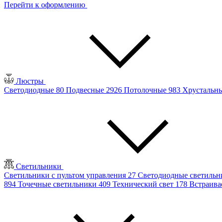
Перейти к оформлению
Люстры
Светодиодные
80
Подвесные
2926
Потолочные
983
Хрустальн
Светильники
Светильники с пультом управления
27
Светодиодные светиль
894
Точечные светильники
409
Технический свет
178
Встраив