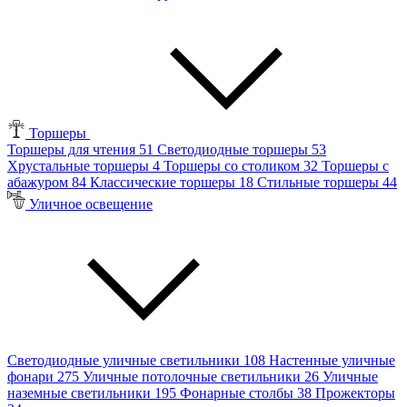
Торшеры
Торшеры для чтения
51
Светодиодные торшеры
53
Хрустальные торшеры
4
Торшеры со столиком
32
Торшеры с
абажуром
84
Классические торшеры
18
Стильные торшеры
44
Уличное освещение
Светодиодные уличные светильники
108
Настенные уличные
фонари
275
Уличные потолочные светильники
26
Уличные
наземные светильники
195
Фонарные столбы
38
Прожекторы