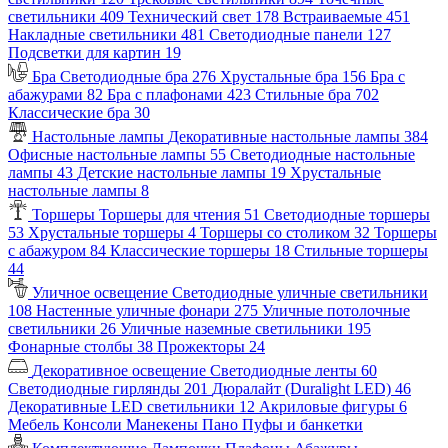
светильники
409
Технический свет
178
Встраиваемые
451
Накладные светильники
481
Светодиодные панели
127
Подсветки для картин
19
Бра
Светодиодные бра
276
Хрустальные бра
156
Бра с
абажурами
82
Бра с плафонами
423
Стильные бра
702
Классические бра
30
Настольные лампы
Декоративные настольные лампы
384
Офисные настольные лампы
55
Светодиодные настольные
лампы
43
Детские настольные лампы
19
Хрустальные
настольные лампы
8
Торшеры
Торшеры для чтения
51
Светодиодные торшеры
53
Хрустальные торшеры
4
Торшеры со столиком
32
Торшеры
с абажуром
84
Классические торшеры
18
Стильные торшеры
44
Уличное освещение
Светодиодные уличные светильники
108
Настенные уличные фонари
275
Уличные потолочные
светильники
26
Уличные наземные светильники
195
Фонарные столбы
38
Прожекторы
24
Декоративное освещение
Светодиодные ленты
60
Светодиодные гирлянды
201
Дюралайт (Duralight LED)
46
Декоративные LED светильники
12
Акриловые фигуры
6
Мебель
Консоли
Манекены
Пано
Пуфы и банкетки