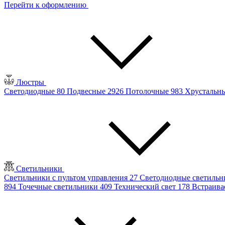
Перейти к оформлению
Люстры
Светодиодные
80
Подвесные
2926
Потолочные
983
Хрустальн
Светильники
Светильники с пультом управления
27
Светодиодные светиль
894
Точечные светильники
409
Технический свет
178
Встраив