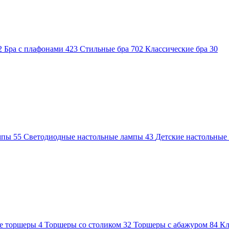
2
Бра с плафонами
423
Стильные бра
702
Классические бра
30
ампы
55
Светодиодные настольные лампы
43
Детские настольны
е торшеры
4
Торшеры со столиком
32
Торшеры с абажуром
84
Кл