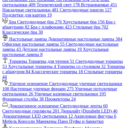
светильники
409
Технический свет
178
Встраиваемые
451
Накладные светильники
481
Светодиодные панели
127
Подсветки для картин
19
Бра
Светодиодные бра
276
Хрустальные бра
156
Бра с
абажурами
82
Бра с плафонами
423
Стильные бра
702
Классические бра
30
Настольные лампы
Декоративные настольные лампы
384
Офисные настольные лампы
55
Светодиодные настольные
лампы
43
Детские настольные лампы
19
Хрустальные
настольные лампы
8
Торшеры
Торшеры для чтения
51
Светодиодные торшеры
53
Хрустальные торшеры
4
Торшеры со столиком
32
Торшеры
с абажуром
84
Классические торшеры
18
Стильные торшеры
44
Уличное освещение
Светодиодные уличные светильники
108
Настенные уличные фонари
275
Уличные потолочные
светильники
26
Уличные наземные светильники
195
Фонарные столбы
38
Прожекторы
24
Декоративное освещение
Светодиодные ленты
60
Светодиодные гирлянды
201
Дюралайт (Duralight LED)
46
Декоративные LED светильники
12
Акриловые фигуры
6
Мебель
Консоли
Манекены
Пано
Пуфы и банкетки