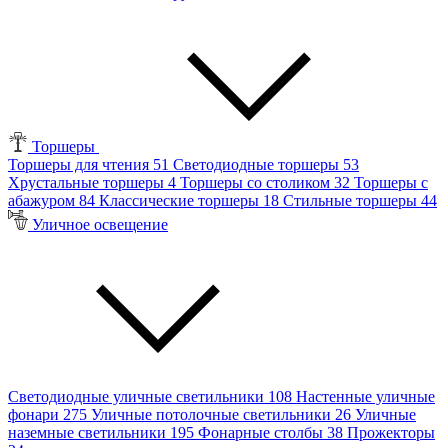
Торшеры
Торшеры для чтения
51
Светодиодные торшеры
53
Хрустальные торшеры
4
Торшеры со столиком
32
Торшеры с
абажуром
84
Классические торшеры
18
Стильные торшеры
44
Уличное освещение
Светодиодные уличные светильники
108
Настенные уличные
фонари
275
Уличные потолочные светильники
26
Уличные
наземные светильники
195
Фонарные столбы
38
Прожекторы