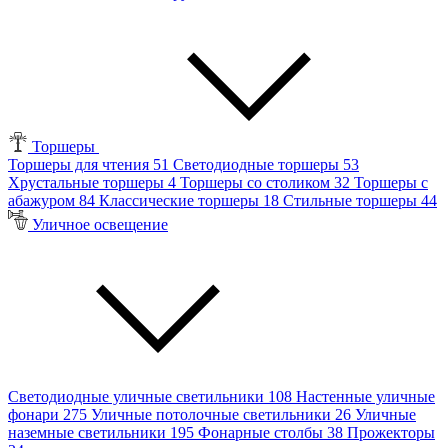
Торшеры
Торшеры для чтения
51
Светодиодные торшеры
53
Хрустальные торшеры
4
Торшеры со столиком
32
Торшеры с
абажуром
84
Классические торшеры
18
Стильные торшеры
44
Уличное освещение
Светодиодные уличные светильники
108
Настенные уличные
фонари
275
Уличные потолочные светильники
26
Уличные
наземные светильники
195
Фонарные столбы
38
Прожекторы