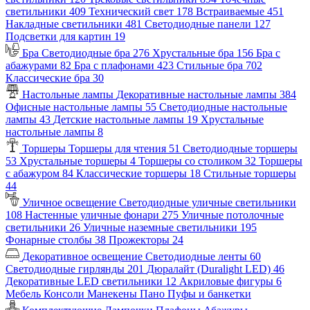
светильники
409
Технический свет
178
Встраиваемые
451
Накладные светильники
481
Светодиодные панели
127
Подсветки для картин
19
Бра
Светодиодные бра
276
Хрустальные бра
156
Бра с
абажурами
82
Бра с плафонами
423
Стильные бра
702
Классические бра
30
Настольные лампы
Декоративные настольные лампы
384
Офисные настольные лампы
55
Светодиодные настольные
лампы
43
Детские настольные лампы
19
Хрустальные
настольные лампы
8
Торшеры
Торшеры для чтения
51
Светодиодные торшеры
53
Хрустальные торшеры
4
Торшеры со столиком
32
Торшеры
с абажуром
84
Классические торшеры
18
Стильные торшеры
44
Уличное освещение
Светодиодные уличные светильники
108
Настенные уличные фонари
275
Уличные потолочные
светильники
26
Уличные наземные светильники
195
Фонарные столбы
38
Прожекторы
24
Декоративное освещение
Светодиодные ленты
60
Светодиодные гирлянды
201
Дюралайт (Duralight LED)
46
Декоративные LED светильники
12
Акриловые фигуры
6
Мебель
Консоли
Манекены
Пано
Пуфы и банкетки