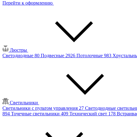
Перейти к оформлению
Люстры
Светодиодные
80
Подвесные
2926
Потолочные
983
Хрустальн
Светильники
Светильники с пультом управления
27
Светодиодные светиль
894
Точечные светильники
409
Технический свет
178
Встраив