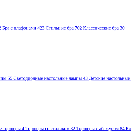
2
Бра с плафонами
423
Стильные бра
702
Классические бра
30
ампы
55
Светодиодные настольные лампы
43
Детские настольны
е торшеры
4
Торшеры со столиком
32
Торшеры с абажуром
84
Кл