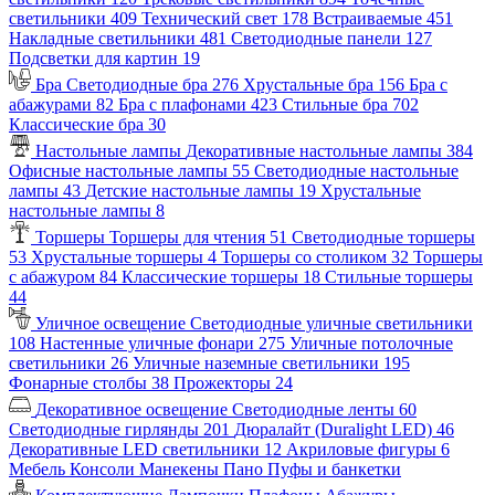
светильники
409
Технический свет
178
Встраиваемые
451
Накладные светильники
481
Светодиодные панели
127
Подсветки для картин
19
Бра
Светодиодные бра
276
Хрустальные бра
156
Бра с
абажурами
82
Бра с плафонами
423
Стильные бра
702
Классические бра
30
Настольные лампы
Декоративные настольные лампы
384
Офисные настольные лампы
55
Светодиодные настольные
лампы
43
Детские настольные лампы
19
Хрустальные
настольные лампы
8
Торшеры
Торшеры для чтения
51
Светодиодные торшеры
53
Хрустальные торшеры
4
Торшеры со столиком
32
Торшеры
с абажуром
84
Классические торшеры
18
Стильные торшеры
44
Уличное освещение
Светодиодные уличные светильники
108
Настенные уличные фонари
275
Уличные потолочные
светильники
26
Уличные наземные светильники
195
Фонарные столбы
38
Прожекторы
24
Декоративное освещение
Светодиодные ленты
60
Светодиодные гирлянды
201
Дюралайт (Duralight LED)
46
Декоративные LED светильники
12
Акриловые фигуры
6
Мебель
Консоли
Манекены
Пано
Пуфы и банкетки