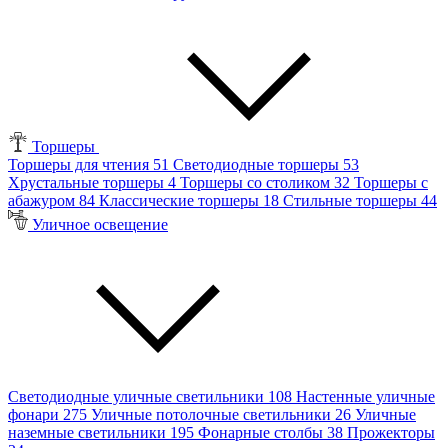
Торшеры
Торшеры для чтения
51
Светодиодные торшеры
53
Хрустальные торшеры
4
Торшеры со столиком
32
Торшеры с
абажуром
84
Классические торшеры
18
Стильные торшеры
44
Уличное освещение
Светодиодные уличные светильники
108
Настенные уличные
фонари
275
Уличные потолочные светильники
26
Уличные
наземные светильники
195
Фонарные столбы
38
Прожекторы