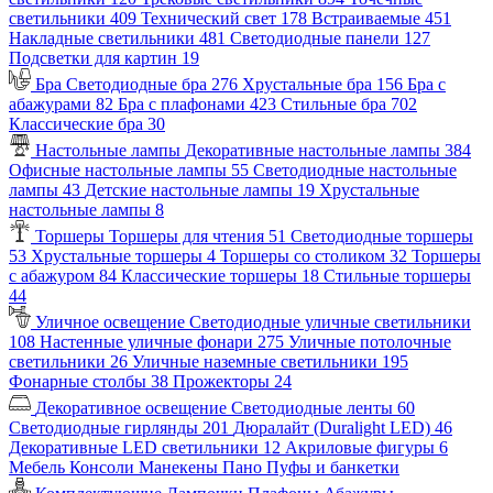
светильники
409
Технический свет
178
Встраиваемые
451
Накладные светильники
481
Светодиодные панели
127
Подсветки для картин
19
Бра
Светодиодные бра
276
Хрустальные бра
156
Бра с
абажурами
82
Бра с плафонами
423
Стильные бра
702
Классические бра
30
Настольные лампы
Декоративные настольные лампы
384
Офисные настольные лампы
55
Светодиодные настольные
лампы
43
Детские настольные лампы
19
Хрустальные
настольные лампы
8
Торшеры
Торшеры для чтения
51
Светодиодные торшеры
53
Хрустальные торшеры
4
Торшеры со столиком
32
Торшеры
с абажуром
84
Классические торшеры
18
Стильные торшеры
44
Уличное освещение
Светодиодные уличные светильники
108
Настенные уличные фонари
275
Уличные потолочные
светильники
26
Уличные наземные светильники
195
Фонарные столбы
38
Прожекторы
24
Декоративное освещение
Светодиодные ленты
60
Светодиодные гирлянды
201
Дюралайт (Duralight LED)
46
Декоративные LED светильники
12
Акриловые фигуры
6
Мебель
Консоли
Манекены
Пано
Пуфы и банкетки