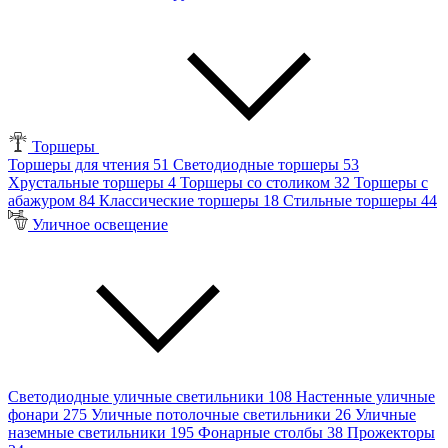
Торшеры
Торшеры для чтения
51
Светодиодные торшеры
53
Хрустальные торшеры
4
Торшеры со столиком
32
Торшеры с
абажуром
84
Классические торшеры
18
Стильные торшеры
44
Уличное освещение
Светодиодные уличные светильники
108
Настенные уличные
фонари
275
Уличные потолочные светильники
26
Уличные
наземные светильники
195
Фонарные столбы
38
Прожекторы