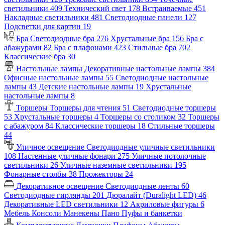
светильники
409
Технический свет
178
Встраиваемые
451
Накладные светильники
481
Светодиодные панели
127
Подсветки для картин
19
Бра
Светодиодные бра
276
Хрустальные бра
156
Бра с
абажурами
82
Бра с плафонами
423
Стильные бра
702
Классические бра
30
Настольные лампы
Декоративные настольные лампы
384
Офисные настольные лампы
55
Светодиодные настольные
лампы
43
Детские настольные лампы
19
Хрустальные
настольные лампы
8
Торшеры
Торшеры для чтения
51
Светодиодные торшеры
53
Хрустальные торшеры
4
Торшеры со столиком
32
Торшеры
с абажуром
84
Классические торшеры
18
Стильные торшеры
44
Уличное освещение
Светодиодные уличные светильники
108
Настенные уличные фонари
275
Уличные потолочные
светильники
26
Уличные наземные светильники
195
Фонарные столбы
38
Прожекторы
24
Декоративное освещение
Светодиодные ленты
60
Светодиодные гирлянды
201
Дюралайт (Duralight LED)
46
Декоративные LED светильники
12
Акриловые фигуры
6
Мебель
Консоли
Манекены
Пано
Пуфы и банкетки