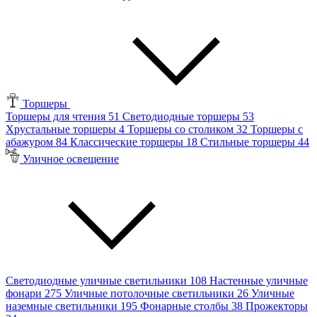
Торшеры
Торшеры для чтения
51
Светодиодные торшеры
53
Хрустальные торшеры
4
Торшеры со столиком
32
Торшеры с
абажуром
84
Классические торшеры
18
Стильные торшеры
44
Уличное освещение
Светодиодные уличные светильники
108
Настенные уличные
фонари
275
Уличные потолочные светильники
26
Уличные
наземные светильники
195
Фонарные столбы
38
Прожекторы