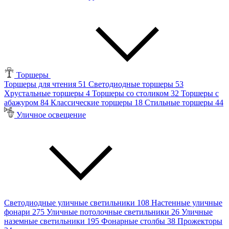
Торшеры
Торшеры для чтения
51
Светодиодные торшеры
53
Хрустальные торшеры
4
Торшеры со столиком
32
Торшеры с
абажуром
84
Классические торшеры
18
Стильные торшеры
44
Уличное освещение
Светодиодные уличные светильники
108
Настенные уличные
фонари
275
Уличные потолочные светильники
26
Уличные
наземные светильники
195
Фонарные столбы
38
Прожекторы