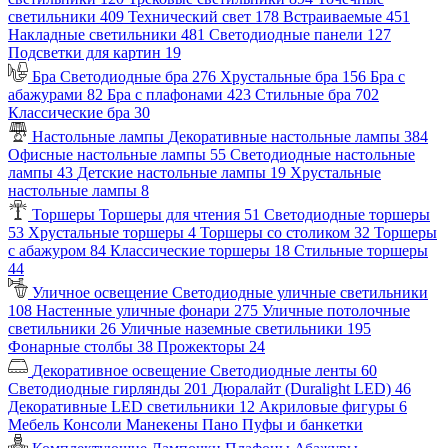
светильники
409
Технический свет
178
Встраиваемые
451
Накладные светильники
481
Светодиодные панели
127
Подсветки для картин
19
Бра
Светодиодные бра
276
Хрустальные бра
156
Бра с
абажурами
82
Бра с плафонами
423
Стильные бра
702
Классические бра
30
Настольные лампы
Декоративные настольные лампы
384
Офисные настольные лампы
55
Светодиодные настольные
лампы
43
Детские настольные лампы
19
Хрустальные
настольные лампы
8
Торшеры
Торшеры для чтения
51
Светодиодные торшеры
53
Хрустальные торшеры
4
Торшеры со столиком
32
Торшеры
с абажуром
84
Классические торшеры
18
Стильные торшеры
44
Уличное освещение
Светодиодные уличные светильники
108
Настенные уличные фонари
275
Уличные потолочные
светильники
26
Уличные наземные светильники
195
Фонарные столбы
38
Прожекторы
24
Декоративное освещение
Светодиодные ленты
60
Светодиодные гирлянды
201
Дюралайт (Duralight LED)
46
Декоративные LED светильники
12
Акриловые фигуры
6
Мебель
Консоли
Манекены
Пано
Пуфы и банкетки