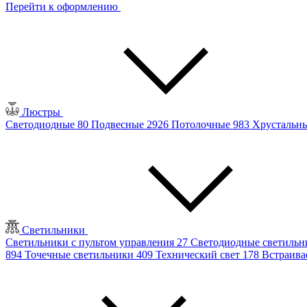
Перейти к оформлению
Люстры
Светодиодные
80
Подвесные
2926
Потолочные
983
Хрустальн
Светильники
Светильники с пультом управления
27
Светодиодные светиль
894
Точечные светильники
409
Технический свет
178
Встраив