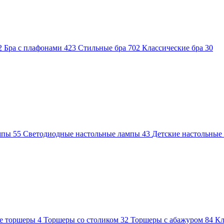
2
Бра с плафонами
423
Стильные бра
702
Классические бра
30
ампы
55
Светодиодные настольные лампы
43
Детские настольны
е торшеры
4
Торшеры со столиком
32
Торшеры с абажуром
84
Кл