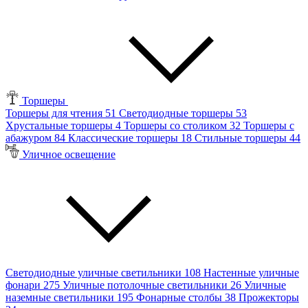
Торшеры
Торшеры для чтения
51
Светодиодные торшеры
53
Хрустальные торшеры
4
Торшеры со столиком
32
Торшеры с
абажуром
84
Классические торшеры
18
Стильные торшеры
44
Уличное освещение
Светодиодные уличные светильники
108
Настенные уличные
фонари
275
Уличные потолочные светильники
26
Уличные
наземные светильники
195
Фонарные столбы
38
Прожекторы