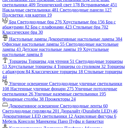
светильники
409
Технический свет
178
Встраиваемые
451
Накладные светильники
481
Светодиодные панели
127
Подсветки для картин
19
Бра
Светодиодные бра
276
Хрустальные бра
156
Бра с
абажурами
82
Бра с плафонами
423
Стильные бра
702
Классические бра
30
Настольные лампы
Декоративные настольные лампы
384
Офисные настольные лампы
55
Светодиодные настольные
лампы
43
Детские настольные лампы
19
Хрустальные
настольные лампы
8
Торшеры
Торшеры для чтения
51
Светодиодные торшеры
53
Хрустальные торшеры
4
Торшеры со столиком
32
Торшеры
с абажуром
84
Классические торшеры
18
Стильные торшеры
44
Уличное освещение
Светодиодные уличные светильники
108
Настенные уличные фонари
275
Уличные потолочные
светильники
26
Уличные наземные светильники
195
Фонарные столбы
38
Прожекторы
24
Декоративное освещение
Светодиодные ленты
60
Светодиодные гирлянды
201
Дюралайт (Duralight LED)
46
Декоративные LED светильники
12
Акриловые фигуры
6
Мебель
Консоли
Манекены
Пано
Пуфы и банкетки