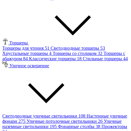
Торшеры
Торшеры для чтения
51
Светодиодные торшеры
53
Хрустальные торшеры
4
Торшеры со столиком
32
Торшеры с
абажуром
84
Классические торшеры
18
Стильные торшеры
44
Уличное освещение
Светодиодные уличные светильники
108
Настенные уличные
фонари
275
Уличные потолочные светильники
26
Уличные
наземные светильники
195
Фонарные столбы
38
Прожекторы