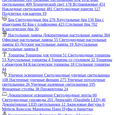
светильники
409
Технический свет
178
Встраиваемые
451
Накладные светильники
481
Светодиодные панели
127
Подсветки для картин
19
Бра
Светодиодные бра
276
Хрустальные бра
156
Бра с
абажурами
82
Бра с плафонами
423
Стильные бра
702
Классические бра
30
Настольные лампы
Декоративные настольные лампы
384
Офисные настольные лампы
55
Светодиодные настольные
лампы
43
Детские настольные лампы
19
Хрустальные
настольные лампы
8
Торшеры
Торшеры для чтения
51
Светодиодные торшеры
53
Хрустальные торшеры
4
Торшеры со столиком
32
Торшеры
с абажуром
84
Классические торшеры
18
Стильные торшеры
44
Уличное освещение
Светодиодные уличные светильники
108
Настенные уличные фонари
275
Уличные потолочные
светильники
26
Уличные наземные светильники
195
Фонарные столбы
38
Прожекторы
24
Декоративное освещение
Светодиодные ленты
60
Светодиодные гирлянды
201
Дюралайт (Duralight LED)
46
Декоративные LED светильники
12
Акриловые фигуры
6
Мебель
Консоли
Манекены
Пано
Пуфы и банкетки