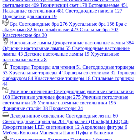
светильники
409
Технический свет
178
Встраиваемые
451
Накладные светильники
481
Светодиодные панели
127
Подсветки для картин
19
Бра
Светодиодные бра
276
Хрустальные бра
156
Бра с
абажурами
82
Бра с плафонами
423
Стильные бра
702
Классические бра
30
Настольные лампы
Декоративные настольные лампы
384
Офисные настольные лампы
55
Светодиодные настольные
лампы
43
Детские настольные лампы
19
Хрустальные
настольные лампы
8
Торшеры
Торшеры для чтения
51
Светодиодные торшеры
53
Хрустальные торшеры
4
Торшеры со столиком
32
Торшеры
с абажуром
84
Классические торшеры
18
Стильные торшеры
44
Уличное освещение
Светодиодные уличные светильники
108
Настенные уличные фонари
275
Уличные потолочные
светильники
26
Уличные наземные светильники
195
Фонарные столбы
38
Прожекторы
24
Декоративное освещение
Светодиодные ленты
60
Светодиодные гирлянды
201
Дюралайт (Duralight LED)
46
Декоративные LED светильники
12
Акриловые фигуры
6
Мебель
Консоли
Манекены
Пано
Пуфы и банкетки