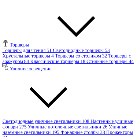
Торшеры
Торшеры для чтения
51
Светодиодные торшеры
53
Хрустальные торшеры
4
Торшеры со столиком
32
Торшеры с
абажуром
84
Классические торшеры
18
Стильные торшеры
44
Уличное освещение
Светодиодные уличные светильники
108
Настенные уличные
фонари
275
Уличные потолочные светильники
26
Уличные
наземные светильники
195
Фонарные столбы
38
Прожекторы