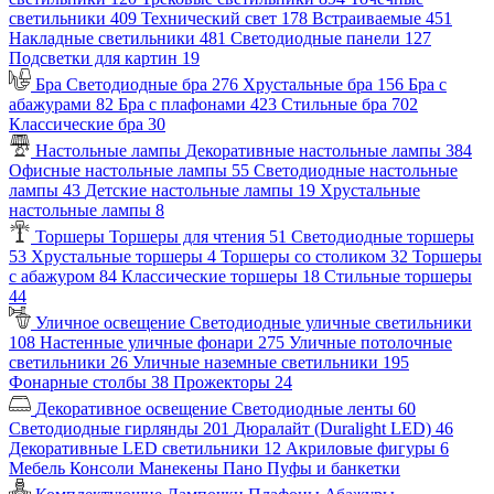
светильники
409
Технический свет
178
Встраиваемые
451
Накладные светильники
481
Светодиодные панели
127
Подсветки для картин
19
Бра
Светодиодные бра
276
Хрустальные бра
156
Бра с
абажурами
82
Бра с плафонами
423
Стильные бра
702
Классические бра
30
Настольные лампы
Декоративные настольные лампы
384
Офисные настольные лампы
55
Светодиодные настольные
лампы
43
Детские настольные лампы
19
Хрустальные
настольные лампы
8
Торшеры
Торшеры для чтения
51
Светодиодные торшеры
53
Хрустальные торшеры
4
Торшеры со столиком
32
Торшеры
с абажуром
84
Классические торшеры
18
Стильные торшеры
44
Уличное освещение
Светодиодные уличные светильники
108
Настенные уличные фонари
275
Уличные потолочные
светильники
26
Уличные наземные светильники
195
Фонарные столбы
38
Прожекторы
24
Декоративное освещение
Светодиодные ленты
60
Светодиодные гирлянды
201
Дюралайт (Duralight LED)
46
Декоративные LED светильники
12
Акриловые фигуры
6
Мебель
Консоли
Манекены
Пано
Пуфы и банкетки