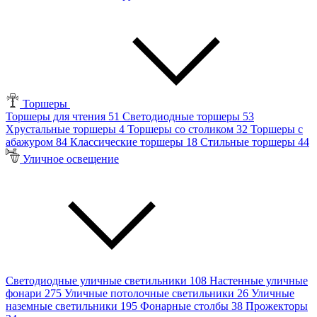
Торшеры
Торшеры для чтения
51
Светодиодные торшеры
53
Хрустальные торшеры
4
Торшеры со столиком
32
Торшеры с
абажуром
84
Классические торшеры
18
Стильные торшеры
44
Уличное освещение
Светодиодные уличные светильники
108
Настенные уличные
фонари
275
Уличные потолочные светильники
26
Уличные
наземные светильники
195
Фонарные столбы
38
Прожекторы