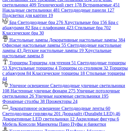
светильники
409
Технический свет
178
Встраиваемые
451
Накладные светильники
481
Светодиодные панели
127
Подсветки для картин
19
Бра
Светодиодные бра
276
Хрустальные бра
156
Бра с
абажурами
82
Бра с плафонами
423
Стильные бра
702
Классические бра
30
Настольные лампы
Декоративные настольные лампы
384
Офисные настольные лампы
55
Светодиодные настольные
лампы
43
Детские настольные лампы
19
Хрустальные
настольные лампы
8
Торшеры
Торшеры для чтения
51
Светодиодные торшеры
53
Хрустальные торшеры
4
Торшеры со столиком
32
Торшеры
с абажуром
84
Классические торшеры
18
Стильные торшеры
44
Уличное освещение
Светодиодные уличные светильники
108
Настенные уличные фонари
275
Уличные потолочные
светильники
26
Уличные наземные светильники
195
Фонарные столбы
38
Прожекторы
24
Декоративное освещение
Светодиодные ленты
60
Светодиодные гирлянды
201
Дюралайт (Duralight LED)
46
Декоративные LED светильники
12
Акриловые фигуры
6
Мебель
Консоли
Манекены
Пано
Пуфы и банкетки