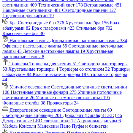
светильники
409
Технический свет
178
Встраиваемые
451
Накладные светильники
481
Светодиодные панели
127
Подсветки для картин
19
Бра
Светодиодные бра
276
Хрустальные бра
156
Бра с
абажурами
82
Бра с плафонами
423
Стильные бра
702
Классические бра
30
Настольные лампы
Декоративные настольные лампы
384
Офисные настольные лампы
55
Светодиодные настольные
лампы
43
Детские настольные лампы
19
Хрустальные
настольные лампы
8
Торшеры
Торшеры для чтения
51
Светодиодные торшеры
53
Хрустальные торшеры
4
Торшеры со столиком
32
Торшеры
с абажуром
84
Классические торшеры
18
Стильные торшеры
44
Уличное освещение
Светодиодные уличные светильники
108
Настенные уличные фонари
275
Уличные потолочные
светильники
26
Уличные наземные светильники
195
Фонарные столбы
38
Прожекторы
24
Декоративное освещение
Светодиодные ленты
60
Светодиодные гирлянды
201
Дюралайт (Duralight LED)
46
Декоративные LED светильники
12
Акриловые фигуры
6
Мебель
Консоли
Манекены
Пано
Пуфы и банкетки