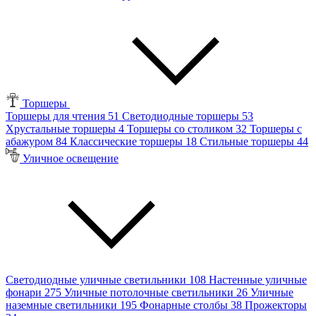
Торшеры
Торшеры для чтения
51
Светодиодные торшеры
53
Хрустальные торшеры
4
Торшеры со столиком
32
Торшеры с
абажуром
84
Классические торшеры
18
Стильные торшеры
44
Уличное освещение
Светодиодные уличные светильники
108
Настенные уличные
фонари
275
Уличные потолочные светильники
26
Уличные
наземные светильники
195
Фонарные столбы
38
Прожекторы