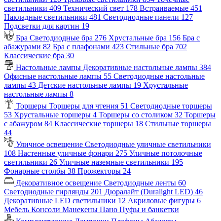
светильники
409
Технический свет
178
Встраиваемые
451
Накладные светильники
481
Светодиодные панели
127
Подсветки для картин
19
Бра
Светодиодные бра
276
Хрустальные бра
156
Бра с
абажурами
82
Бра с плафонами
423
Стильные бра
702
Классические бра
30
Настольные лампы
Декоративные настольные лампы
384
Офисные настольные лампы
55
Светодиодные настольные
лампы
43
Детские настольные лампы
19
Хрустальные
настольные лампы
8
Торшеры
Торшеры для чтения
51
Светодиодные торшеры
53
Хрустальные торшеры
4
Торшеры со столиком
32
Торшеры
с абажуром
84
Классические торшеры
18
Стильные торшеры
44
Уличное освещение
Светодиодные уличные светильники
108
Настенные уличные фонари
275
Уличные потолочные
светильники
26
Уличные наземные светильники
195
Фонарные столбы
38
Прожекторы
24
Декоративное освещение
Светодиодные ленты
60
Светодиодные гирлянды
201
Дюралайт (Duralight LED)
46
Декоративные LED светильники
12
Акриловые фигуры
6
Мебель
Консоли
Манекены
Пано
Пуфы и банкетки