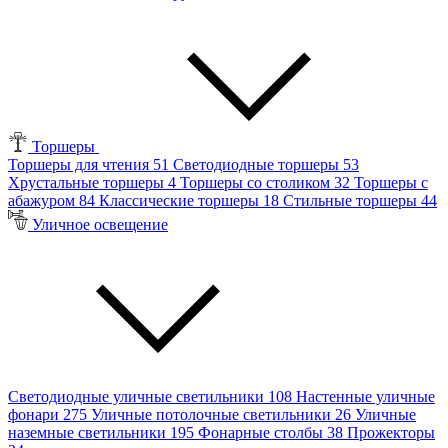
Торшеры
Торшеры для чтения
51
Светодиодные торшеры
53
Хрустальные торшеры
4
Торшеры со столиком
32
Торшеры с
абажуром
84
Классические торшеры
18
Стильные торшеры
44
Уличное освещение
Светодиодные уличные светильники
108
Настенные уличные
фонари
275
Уличные потолочные светильники
26
Уличные
наземные светильники
195
Фонарные столбы
38
Прожекторы