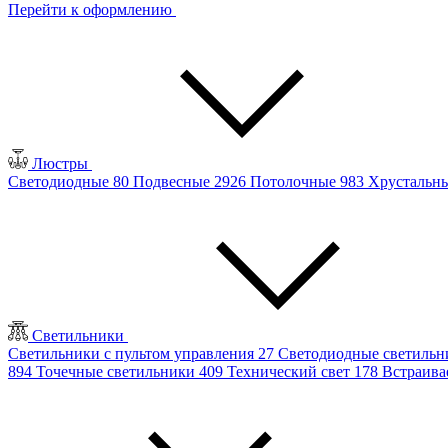
Перейти к оформлению
Люстры
Светодиодные
80
Подвесные
2926
Потолочные
983
Хрустальн
Светильники
Светильники с пультом управления
27
Светодиодные светиль
894
Точечные светильники
409
Технический свет
178
Встраив