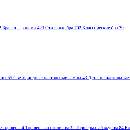
2
Бра с плафонами
423
Стильные бра
702
Классические бра
30
ампы
55
Светодиодные настольные лампы
43
Детские настольны
е торшеры
4
Торшеры со столиком
32
Торшеры с абажуром
84
Кл