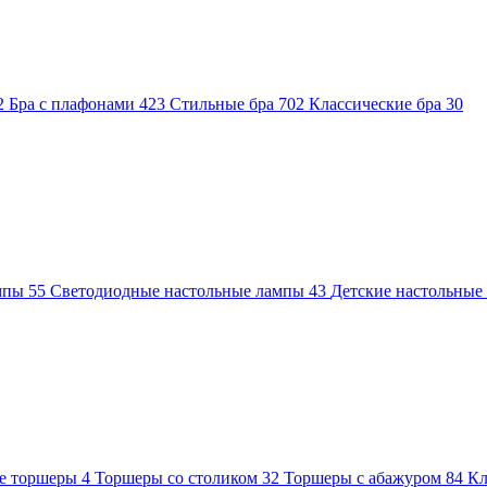
2
Бра с плафонами
423
Стильные бра
702
Классические бра
30
ампы
55
Светодиодные настольные лампы
43
Детские настольны
е торшеры
4
Торшеры со столиком
32
Торшеры с абажуром
84
Кл