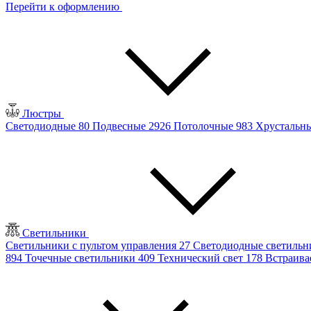
Перейти к оформлению
Люстры
Светодиодные
80
Подвесные
2926
Потолочные
983
Хрустальн
Светильники
Светильники с пультом управления
27
Светодиодные светиль
894
Точечные светильники
409
Технический свет
178
Встраив