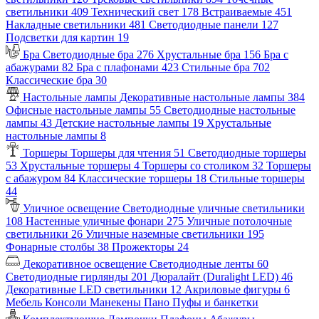
светильники
409
Технический свет
178
Встраиваемые
451
Накладные светильники
481
Светодиодные панели
127
Подсветки для картин
19
Бра
Светодиодные бра
276
Хрустальные бра
156
Бра с
абажурами
82
Бра с плафонами
423
Стильные бра
702
Классические бра
30
Настольные лампы
Декоративные настольные лампы
384
Офисные настольные лампы
55
Светодиодные настольные
лампы
43
Детские настольные лампы
19
Хрустальные
настольные лампы
8
Торшеры
Торшеры для чтения
51
Светодиодные торшеры
53
Хрустальные торшеры
4
Торшеры со столиком
32
Торшеры
с абажуром
84
Классические торшеры
18
Стильные торшеры
44
Уличное освещение
Светодиодные уличные светильники
108
Настенные уличные фонари
275
Уличные потолочные
светильники
26
Уличные наземные светильники
195
Фонарные столбы
38
Прожекторы
24
Декоративное освещение
Светодиодные ленты
60
Светодиодные гирлянды
201
Дюралайт (Duralight LED)
46
Декоративные LED светильники
12
Акриловые фигуры
6
Мебель
Консоли
Манекены
Пано
Пуфы и банкетки