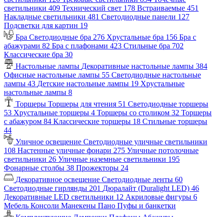
светильники
409
Технический свет
178
Встраиваемые
451
Накладные светильники
481
Светодиодные панели
127
Подсветки для картин
19
Бра
Светодиодные бра
276
Хрустальные бра
156
Бра с
абажурами
82
Бра с плафонами
423
Стильные бра
702
Классические бра
30
Настольные лампы
Декоративные настольные лампы
384
Офисные настольные лампы
55
Светодиодные настольные
лампы
43
Детские настольные лампы
19
Хрустальные
настольные лампы
8
Торшеры
Торшеры для чтения
51
Светодиодные торшеры
53
Хрустальные торшеры
4
Торшеры со столиком
32
Торшеры
с абажуром
84
Классические торшеры
18
Стильные торшеры
44
Уличное освещение
Светодиодные уличные светильники
108
Настенные уличные фонари
275
Уличные потолочные
светильники
26
Уличные наземные светильники
195
Фонарные столбы
38
Прожекторы
24
Декоративное освещение
Светодиодные ленты
60
Светодиодные гирлянды
201
Дюралайт (Duralight LED)
46
Декоративные LED светильники
12
Акриловые фигуры
6
Мебель
Консоли
Манекены
Пано
Пуфы и банкетки