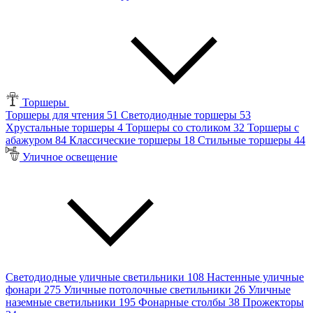
Торшеры
Торшеры для чтения
51
Светодиодные торшеры
53
Хрустальные торшеры
4
Торшеры со столиком
32
Торшеры с
абажуром
84
Классические торшеры
18
Стильные торшеры
44
Уличное освещение
Светодиодные уличные светильники
108
Настенные уличные
фонари
275
Уличные потолочные светильники
26
Уличные
наземные светильники
195
Фонарные столбы
38
Прожекторы