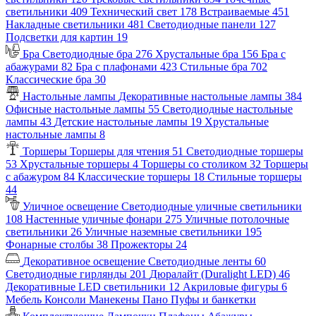
светильники
409
Технический свет
178
Встраиваемые
451
Накладные светильники
481
Светодиодные панели
127
Подсветки для картин
19
Бра
Светодиодные бра
276
Хрустальные бра
156
Бра с
абажурами
82
Бра с плафонами
423
Стильные бра
702
Классические бра
30
Настольные лампы
Декоративные настольные лампы
384
Офисные настольные лампы
55
Светодиодные настольные
лампы
43
Детские настольные лампы
19
Хрустальные
настольные лампы
8
Торшеры
Торшеры для чтения
51
Светодиодные торшеры
53
Хрустальные торшеры
4
Торшеры со столиком
32
Торшеры
с абажуром
84
Классические торшеры
18
Стильные торшеры
44
Уличное освещение
Светодиодные уличные светильники
108
Настенные уличные фонари
275
Уличные потолочные
светильники
26
Уличные наземные светильники
195
Фонарные столбы
38
Прожекторы
24
Декоративное освещение
Светодиодные ленты
60
Светодиодные гирлянды
201
Дюралайт (Duralight LED)
46
Декоративные LED светильники
12
Акриловые фигуры
6
Мебель
Консоли
Манекены
Пано
Пуфы и банкетки