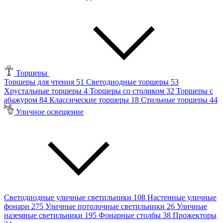
Торшеры
Торшеры для чтения
51
Светодиодные торшеры
53
Хрустальные торшеры
4
Торшеры со столиком
32
Торшеры с
абажуром
84
Классические торшеры
18
Стильные торшеры
44
Уличное освещение
Светодиодные уличные светильники
108
Настенные уличные
фонари
275
Уличные потолочные светильники
26
Уличные
наземные светильники
195
Фонарные столбы
38
Прожекторы