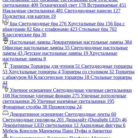
светильники
409
Технический свет
178
Встраиваемые
451
Накладные светильники
481
Светодиодные панели
127
Подсветки для картин
19
Бра
Светодиодные бра
276
Хрустальные бра
156
Бра с
абажурами
82
Бра с плафонами
423
Стильные бра
702
Классические бра
30
Настольные лампы
Декоративные настольные лампы
384
Офисные настольные лампы
55
Светодиодные настольные
лампы
43
Детские настольные лампы
19
Хрустальные
настольные лампы
8
Торшеры
Торшеры для чтения
51
Светодиодные торшеры
53
Хрустальные торшеры
4
Торшеры со столиком
32
Торшеры
с абажуром
84
Классические торшеры
18
Стильные торшеры
44
Уличное освещение
Светодиодные уличные светильники
108
Настенные уличные фонари
275
Уличные потолочные
светильники
26
Уличные наземные светильники
195
Фонарные столбы
38
Прожекторы
24
Декоративное освещение
Светодиодные ленты
60
Светодиодные гирлянды
201
Дюралайт (Duralight LED)
46
Декоративные LED светильники
12
Акриловые фигуры
6
Мебель
Консоли
Манекены
Пано
Пуфы и банкетки