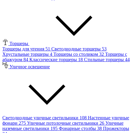
Торшеры
Торшеры для чтения
51
Светодиодные торшеры
53
Хрустальные торшеры
4
Торшеры со столиком
32
Торшеры с
абажуром
84
Классические торшеры
18
Стильные торшеры
44
Уличное освещение
Светодиодные уличные светильники
108
Настенные уличные
фонари
275
Уличные потолочные светильники
26
Уличные
наземные светильники
195
Фонарные столбы
38
Прожекторы