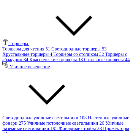
Торшеры
Торшеры для чтения
51
Светодиодные торшеры
53
Хрустальные торшеры
4
Торшеры со столиком
32
Торшеры с
абажуром
84
Классические торшеры
18
Стильные торшеры
44
Уличное освещение
Светодиодные уличные светильники
108
Настенные уличные
фонари
275
Уличные потолочные светильники
26
Уличные
наземные светильники
195
Фонарные столбы
38
Прожекторы