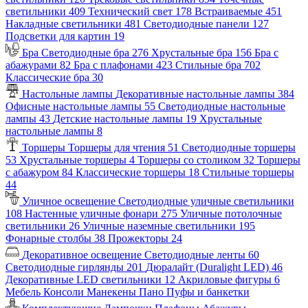
светильники
409
Технический свет
178
Встраиваемые
451
Накладные светильники
481
Светодиодные панели
127
Подсветки для картин
19
Бра
Светодиодные бра
276
Хрустальные бра
156
Бра с
абажурами
82
Бра с плафонами
423
Стильные бра
702
Классические бра
30
Настольные лампы
Декоративные настольные лампы
384
Офисные настольные лампы
55
Светодиодные настольные
лампы
43
Детские настольные лампы
19
Хрустальные
настольные лампы
8
Торшеры
Торшеры для чтения
51
Светодиодные торшеры
53
Хрустальные торшеры
4
Торшеры со столиком
32
Торшеры
с абажуром
84
Классические торшеры
18
Стильные торшеры
44
Уличное освещение
Светодиодные уличные светильники
108
Настенные уличные фонари
275
Уличные потолочные
светильники
26
Уличные наземные светильники
195
Фонарные столбы
38
Прожекторы
24
Декоративное освещение
Светодиодные ленты
60
Светодиодные гирлянды
201
Дюралайт (Duralight LED)
46
Декоративные LED светильники
12
Акриловые фигуры
6
Мебель
Консоли
Манекены
Пано
Пуфы и банкетки