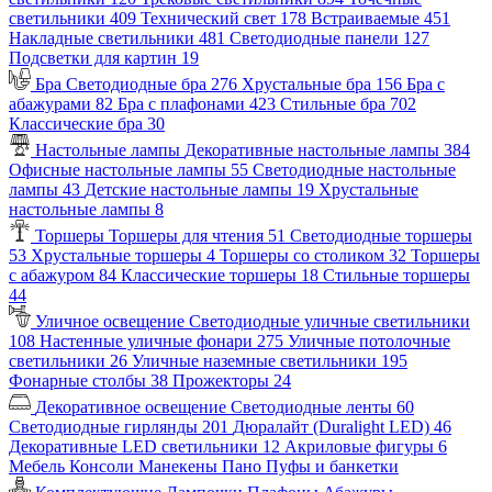
светильники
409
Технический свет
178
Встраиваемые
451
Накладные светильники
481
Светодиодные панели
127
Подсветки для картин
19
Бра
Светодиодные бра
276
Хрустальные бра
156
Бра с
абажурами
82
Бра с плафонами
423
Стильные бра
702
Классические бра
30
Настольные лампы
Декоративные настольные лампы
384
Офисные настольные лампы
55
Светодиодные настольные
лампы
43
Детские настольные лампы
19
Хрустальные
настольные лампы
8
Торшеры
Торшеры для чтения
51
Светодиодные торшеры
53
Хрустальные торшеры
4
Торшеры со столиком
32
Торшеры
с абажуром
84
Классические торшеры
18
Стильные торшеры
44
Уличное освещение
Светодиодные уличные светильники
108
Настенные уличные фонари
275
Уличные потолочные
светильники
26
Уличные наземные светильники
195
Фонарные столбы
38
Прожекторы
24
Декоративное освещение
Светодиодные ленты
60
Светодиодные гирлянды
201
Дюралайт (Duralight LED)
46
Декоративные LED светильники
12
Акриловые фигуры
6
Мебель
Консоли
Манекены
Пано
Пуфы и банкетки