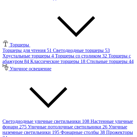
Торшеры
Торшеры для чтения
51
Светодиодные торшеры
53
Хрустальные торшеры
4
Торшеры со столиком
32
Торшеры с
абажуром
84
Классические торшеры
18
Стильные торшеры
44
Уличное освещение
Светодиодные уличные светильники
108
Настенные уличные
фонари
275
Уличные потолочные светильники
26
Уличные
наземные светильники
195
Фонарные столбы
38
Прожекторы