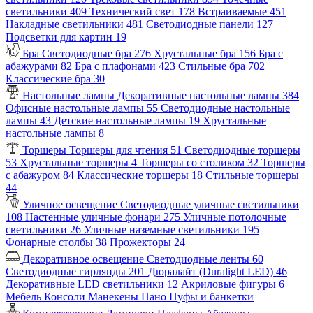
светильники
409
Технический свет
178
Встраиваемые
451
Накладные светильники
481
Светодиодные панели
127
Подсветки для картин
19
Бра
Светодиодные бра
276
Хрустальные бра
156
Бра с
абажурами
82
Бра с плафонами
423
Стильные бра
702
Классические бра
30
Настольные лампы
Декоративные настольные лампы
384
Офисные настольные лампы
55
Светодиодные настольные
лампы
43
Детские настольные лампы
19
Хрустальные
настольные лампы
8
Торшеры
Торшеры для чтения
51
Светодиодные торшеры
53
Хрустальные торшеры
4
Торшеры со столиком
32
Торшеры
с абажуром
84
Классические торшеры
18
Стильные торшеры
44
Уличное освещение
Светодиодные уличные светильники
108
Настенные уличные фонари
275
Уличные потолочные
светильники
26
Уличные наземные светильники
195
Фонарные столбы
38
Прожекторы
24
Декоративное освещение
Светодиодные ленты
60
Светодиодные гирлянды
201
Дюралайт (Duralight LED)
46
Декоративные LED светильники
12
Акриловые фигуры
6
Мебель
Консоли
Манекены
Пано
Пуфы и банкетки