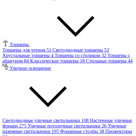
Торшеры
Торшеры для чтения
51
Светодиодные торшеры
53
Хрустальные торшеры
4
Торшеры со столиком
32
Торшеры с
абажуром
84
Классические торшеры
18
Стильные торшеры
44
Уличное освещение
Светодиодные уличные светильники
108
Настенные уличные
фонари
275
Уличные потолочные светильники
26
Уличные
наземные светильники
195
Фонарные столбы
38
Прожекторы