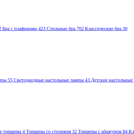
2
Бра с плафонами
423
Стильные бра
702
Классические бра
30
ампы
55
Светодиодные настольные лампы
43
Детские настольны
е торшеры
4
Торшеры со столиком
32
Торшеры с абажуром
84
Кл