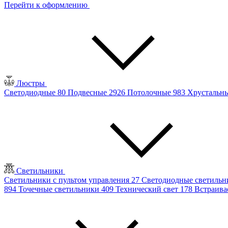
Перейти к оформлению
Люстры
Светодиодные
80
Подвесные
2926
Потолочные
983
Хрустальн
Светильники
Светильники с пультом управления
27
Светодиодные светиль
894
Точечные светильники
409
Технический свет
178
Встраив