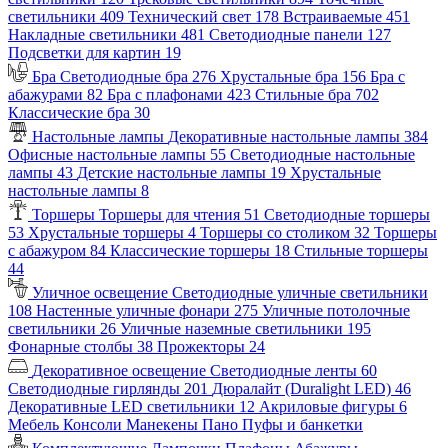
светильники
409
Технический свет
178
Встраиваемые
451
Накладные светильники
481
Светодиодные панели
127
Подсветки для картин
19
Бра
Светодиодные бра
276
Хрустальные бра
156
Бра с
абажурами
82
Бра с плафонами
423
Стильные бра
702
Классические бра
30
Настольные лампы
Декоративные настольные лампы
384
Офисные настольные лампы
55
Светодиодные настольные
лампы
43
Детские настольные лампы
19
Хрустальные
настольные лампы
8
Торшеры
Торшеры для чтения
51
Светодиодные торшеры
53
Хрустальные торшеры
4
Торшеры со столиком
32
Торшеры
с абажуром
84
Классические торшеры
18
Стильные торшеры
44
Уличное освещение
Светодиодные уличные светильники
108
Настенные уличные фонари
275
Уличные потолочные
светильники
26
Уличные наземные светильники
195
Фонарные столбы
38
Прожекторы
24
Декоративное освещение
Светодиодные ленты
60
Светодиодные гирлянды
201
Дюралайт (Duralight LED)
46
Декоративные LED светильники
12
Акриловые фигуры
6
Мебель
Консоли
Манекены
Пано
Пуфы и банкетки