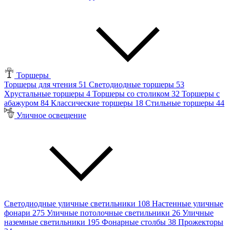
Торшеры
Торшеры для чтения
51
Светодиодные торшеры
53
Хрустальные торшеры
4
Торшеры со столиком
32
Торшеры с
абажуром
84
Классические торшеры
18
Стильные торшеры
44
Уличное освещение
Светодиодные уличные светильники
108
Настенные уличные
фонари
275
Уличные потолочные светильники
26
Уличные
наземные светильники
195
Фонарные столбы
38
Прожекторы