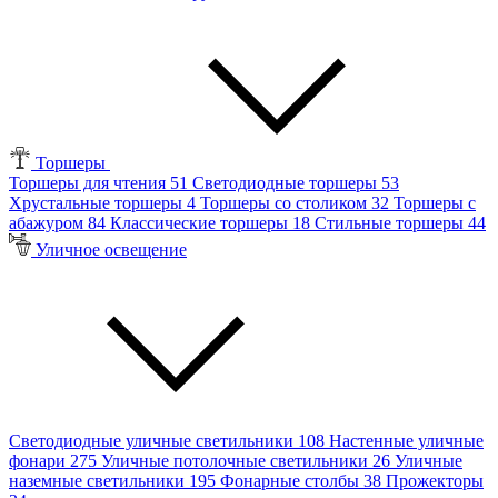
Торшеры
Торшеры для чтения
51
Светодиодные торшеры
53
Хрустальные торшеры
4
Торшеры со столиком
32
Торшеры с
абажуром
84
Классические торшеры
18
Стильные торшеры
44
Уличное освещение
Светодиодные уличные светильники
108
Настенные уличные
фонари
275
Уличные потолочные светильники
26
Уличные
наземные светильники
195
Фонарные столбы
38
Прожекторы