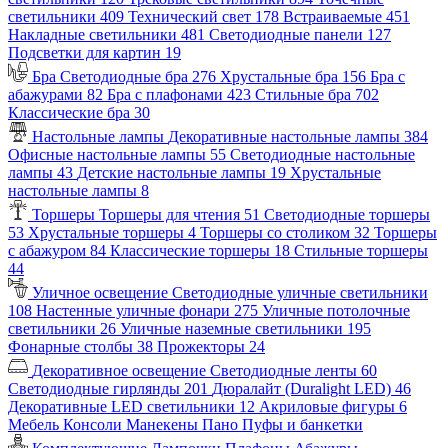
светильники
409
Технический свет
178
Встраиваемые
451
Накладные светильники
481
Светодиодные панели
127
Подсветки для картин
19
Бра
Светодиодные бра
276
Хрустальные бра
156
Бра с
абажурами
82
Бра с плафонами
423
Стильные бра
702
Классические бра
30
Настольные лампы
Декоративные настольные лампы
384
Офисные настольные лампы
55
Светодиодные настольные
лампы
43
Детские настольные лампы
19
Хрустальные
настольные лампы
8
Торшеры
Торшеры для чтения
51
Светодиодные торшеры
53
Хрустальные торшеры
4
Торшеры со столиком
32
Торшеры
с абажуром
84
Классические торшеры
18
Стильные торшеры
44
Уличное освещение
Светодиодные уличные светильники
108
Настенные уличные фонари
275
Уличные потолочные
светильники
26
Уличные наземные светильники
195
Фонарные столбы
38
Прожекторы
24
Декоративное освещение
Светодиодные ленты
60
Светодиодные гирлянды
201
Дюралайт (Duralight LED)
46
Декоративные LED светильники
12
Акриловые фигуры
6
Мебель
Консоли
Манекены
Пано
Пуфы и банкетки