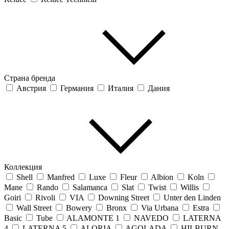
Страна бренда
Австрия
Германия
Италия
Дания
Коллекция
Shell
Manfred
Luxe
Fleur
Albion
Koln
Mane
Rando
Salamanca
Slat
Twist
Willis
Goiri
Rivoli
VIA
Downing Street
Unter den Linden
Wall Street
Bowery
Bronx
Via Urbana
Estra
Basic
Tube
ALAMONTE 1
NAVEDO
LATERNA
4
LATERNA 5
ALORIA
AGOLADA
HILBURN