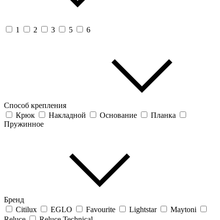
1
2
3
5
6
Способ крепления
Крюк
Накладной
Основание
Планка
Пружинное
Бренд
Citilux
EGLO
Favourite
Lightstar
Maytoni
Reluce
Reluce Technical