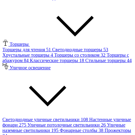
Торшеры
Торшеры для чтения
51
Светодиодные торшеры
53
Хрустальные торшеры
4
Торшеры со столиком
32
Торшеры с
абажуром
84
Классические торшеры
18
Стильные торшеры
44
Уличное освещение
Светодиодные уличные светильники
108
Настенные уличные
фонари
275
Уличные потолочные светильники
26
Уличные
наземные светильники
195
Фонарные столбы
38
Прожекторы