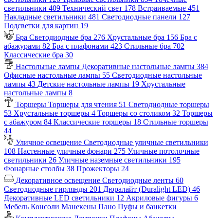
светильники
409
Технический свет
178
Встраиваемые
451
Накладные светильники
481
Светодиодные панели
127
Подсветки для картин
19
Бра
Светодиодные бра
276
Хрустальные бра
156
Бра с
абажурами
82
Бра с плафонами
423
Стильные бра
702
Классические бра
30
Настольные лампы
Декоративные настольные лампы
384
Офисные настольные лампы
55
Светодиодные настольные
лампы
43
Детские настольные лампы
19
Хрустальные
настольные лампы
8
Торшеры
Торшеры для чтения
51
Светодиодные торшеры
53
Хрустальные торшеры
4
Торшеры со столиком
32
Торшеры
с абажуром
84
Классические торшеры
18
Стильные торшеры
44
Уличное освещение
Светодиодные уличные светильники
108
Настенные уличные фонари
275
Уличные потолочные
светильники
26
Уличные наземные светильники
195
Фонарные столбы
38
Прожекторы
24
Декоративное освещение
Светодиодные ленты
60
Светодиодные гирлянды
201
Дюралайт (Duralight LED)
46
Декоративные LED светильники
12
Акриловые фигуры
6
Мебель
Консоли
Манекены
Пано
Пуфы и банкетки