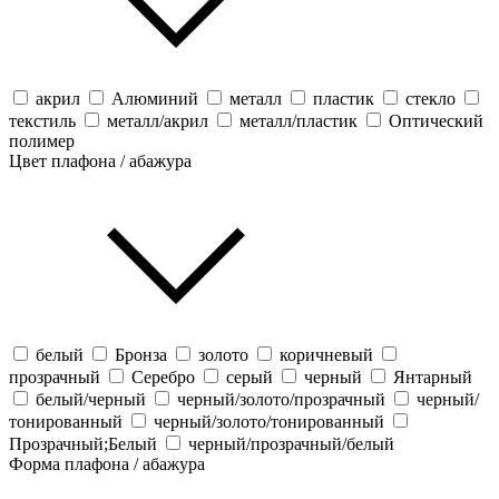
акрил
Алюминий
металл
пластик
стекло
текстиль
металл/акрил
металл/пластик
Оптический
полимер
Цвет плафона / абажура
белый
Бронза
золото
коричневый
прозрачный
Серебро
серый
черный
Янтарный
белый/черный
черный/золото/прозрачный
черный/
тонированный
черный/золото/тонированный
Прозрачный;Белый
черный/прозрачный/белый
Форма плафона / абажура