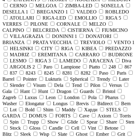
CERNO
MELGOA
ZIMBA-LED
SONELLA
DESELLA 1
BREGANZO 1
VALDEO
ROBLEDO
ATOLLARI
RIGA-LED
EMOLLIO
RIGA 5
VERRES
PILONE
CORNALE
MELZO
CALPINO
BELCREDA
CISTIERNA
FIUMICINO
VILLAGRAZIA
DONINNI 1
DONATORI
BRIANZA
PRATA VECCHIA
TREVIOLO
VENTO 1
HELSINKI
CITY
RIGA
KIBEA
PREDAZZO
MADRIZ
EREMITANA
CARRARO
BUDRONE
LESMO
RIGA 3
LAMEDO
ARACENA
Diva
ARGOLIS 2
Paro
Lampione
Piatto
248
867
837
8243
8245
8281
8282
Paso
Paris
Barrel
Pointer
Lukturis
Spherical
Trendy
Later
Slender
Visum
Dela
Tend
Pilon
Versus
Gala
Hant
Hunt
Dragon
Guards
Bristol
Zagreb
Luxus
Leon
London
Pola
Pharus
Washer
Elongatur
Longus
Brevis
Bidirect
Bern
Lot
Bold
Shim
Maddy
Харди
STELS
GARDA
DOMUS
FORTS
Cave
Axiom
Torris
Spin
Trupp
Show
Glide
Spear
Share
Sten
Stock
Gloss
Candle
Cell
Vint
Betone
Blitz
Sleek
Wisp
Slate
Ghost
Ember
Grit