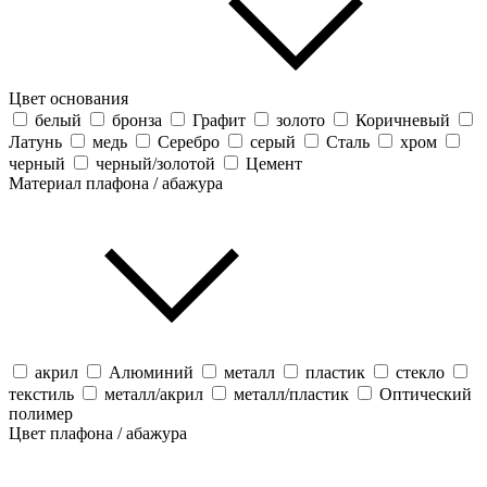
Цвет основания
белый
бронза
Графит
золото
Коричневый
Латунь
медь
Серебро
серый
Сталь
хром
черный
черный/золотой
Цемент
Материал плафона / абажура
акрил
Алюминий
металл
пластик
стекло
текстиль
металл/акрил
металл/пластик
Оптический
полимер
Цвет плафона / абажура