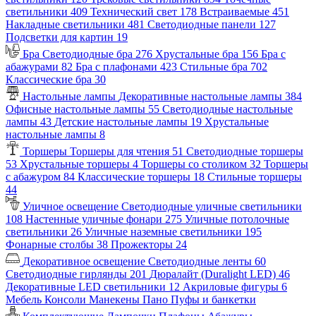
светильники
409
Технический свет
178
Встраиваемые
451
Накладные светильники
481
Светодиодные панели
127
Подсветки для картин
19
Бра
Светодиодные бра
276
Хрустальные бра
156
Бра с
абажурами
82
Бра с плафонами
423
Стильные бра
702
Классические бра
30
Настольные лампы
Декоративные настольные лампы
384
Офисные настольные лампы
55
Светодиодные настольные
лампы
43
Детские настольные лампы
19
Хрустальные
настольные лампы
8
Торшеры
Торшеры для чтения
51
Светодиодные торшеры
53
Хрустальные торшеры
4
Торшеры со столиком
32
Торшеры
с абажуром
84
Классические торшеры
18
Стильные торшеры
44
Уличное освещение
Светодиодные уличные светильники
108
Настенные уличные фонари
275
Уличные потолочные
светильники
26
Уличные наземные светильники
195
Фонарные столбы
38
Прожекторы
24
Декоративное освещение
Светодиодные ленты
60
Светодиодные гирлянды
201
Дюралайт (Duralight LED)
46
Декоративные LED светильники
12
Акриловые фигуры
6
Мебель
Консоли
Манекены
Пано
Пуфы и банкетки