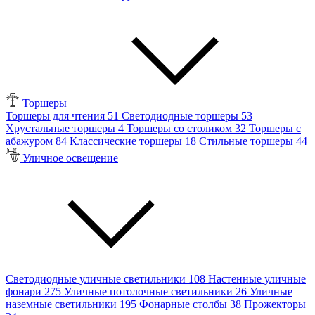
Торшеры
Торшеры для чтения
51
Светодиодные торшеры
53
Хрустальные торшеры
4
Торшеры со столиком
32
Торшеры с
абажуром
84
Классические торшеры
18
Стильные торшеры
44
Уличное освещение
Светодиодные уличные светильники
108
Настенные уличные
фонари
275
Уличные потолочные светильники
26
Уличные
наземные светильники
195
Фонарные столбы
38
Прожекторы