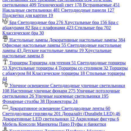
светильники
409
Технический свет
178
Встраиваемые
451
Накладные светильники
481
Светодиодные панели
127
Подсветки для картин
19
Бра
Светодиодные бра
276
Хрустальные бра
156
Бра с
абажурами
82
Бра с плафонами
423
Стильные бра
702
Классические бра
30
Настольные лампы
Декоративные настольные лампы
384
Офисные настольные лампы
55
Светодиодные настольные
лампы
43
Детские настольные лампы
19
Хрустальные
настольные лампы
8
Торшеры
Торшеры для чтения
51
Светодиодные торшеры
53
Хрустальные торшеры
4
Торшеры со столиком
32
Торшеры
с абажуром
84
Классические торшеры
18
Стильные торшеры
44
Уличное освещение
Светодиодные уличные светильники
108
Настенные уличные фонари
275
Уличные потолочные
светильники
26
Уличные наземные светильники
195
Фонарные столбы
38
Прожекторы
24
Декоративное освещение
Светодиодные ленты
60
Светодиодные гирлянды
201
Дюралайт (Duralight LED)
46
Декоративные LED светильники
12
Акриловые фигуры
6
Мебель
Консоли
Манекены
Пано
Пуфы и банкетки