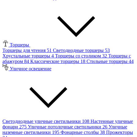
Торшеры
Торшеры для чтения
51
Светодиодные торшеры
53
Хрустальные торшеры
4
Торшеры со столиком
32
Торшеры с
абажуром
84
Классические торшеры
18
Стильные торшеры
44
Уличное освещение
Светодиодные уличные светильники
108
Настенные уличные
фонари
275
Уличные потолочные светильники
26
Уличные
наземные светильники
195
Фонарные столбы
38
Прожекторы