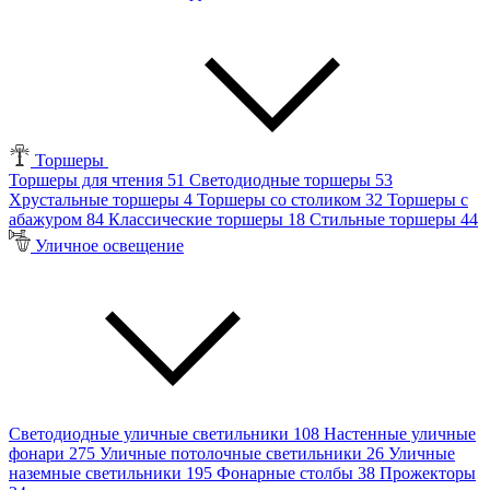
Торшеры
Торшеры для чтения
51
Светодиодные торшеры
53
Хрустальные торшеры
4
Торшеры со столиком
32
Торшеры с
абажуром
84
Классические торшеры
18
Стильные торшеры
44
Уличное освещение
Светодиодные уличные светильники
108
Настенные уличные
фонари
275
Уличные потолочные светильники
26
Уличные
наземные светильники
195
Фонарные столбы
38
Прожекторы