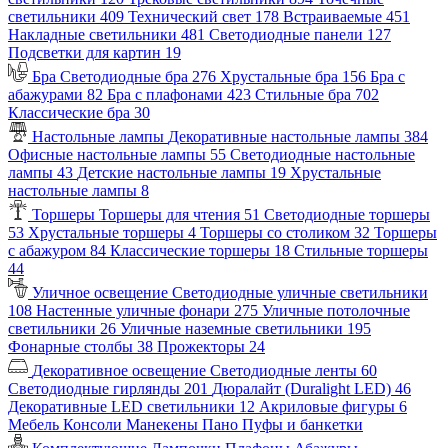
светильники
409
Технический свет
178
Встраиваемые
451
Накладные светильники
481
Светодиодные панели
127
Подсветки для картин
19
Бра
Светодиодные бра
276
Хрустальные бра
156
Бра с
абажурами
82
Бра с плафонами
423
Стильные бра
702
Классические бра
30
Настольные лампы
Декоративные настольные лампы
384
Офисные настольные лампы
55
Светодиодные настольные
лампы
43
Детские настольные лампы
19
Хрустальные
настольные лампы
8
Торшеры
Торшеры для чтения
51
Светодиодные торшеры
53
Хрустальные торшеры
4
Торшеры со столиком
32
Торшеры
с абажуром
84
Классические торшеры
18
Стильные торшеры
44
Уличное освещение
Светодиодные уличные светильники
108
Настенные уличные фонари
275
Уличные потолочные
светильники
26
Уличные наземные светильники
195
Фонарные столбы
38
Прожекторы
24
Декоративное освещение
Светодиодные ленты
60
Светодиодные гирлянды
201
Дюралайт (Duralight LED)
46
Декоративные LED светильники
12
Акриловые фигуры
6
Мебель
Консоли
Манекены
Пано
Пуфы и банкетки