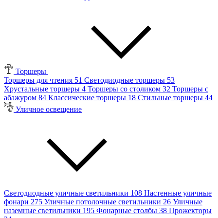
Торшеры
Торшеры для чтения
51
Светодиодные торшеры
53
Хрустальные торшеры
4
Торшеры со столиком
32
Торшеры с
абажуром
84
Классические торшеры
18
Стильные торшеры
44
Уличное освещение
Светодиодные уличные светильники
108
Настенные уличные
фонари
275
Уличные потолочные светильники
26
Уличные
наземные светильники
195
Фонарные столбы
38
Прожекторы