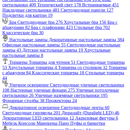
светильники
409
Технический свет
178
Встраиваемые
451
Накладные светильники
481
Светодиодные панели
127
Подсветки для картин
19
Бра
Светодиодные бра
276
Хрустальные бра
156
Бра с
абажурами
82
Бра с плафонами
423
Стильные бра
702
Классические бра
30
Настольные лампы
Декоративные настольные лампы
384
Офисные настольные лампы
55
Светодиодные настольные
лампы
43
Детские настольные лампы
19
Хрустальные
настольные лампы
8
Торшеры
Торшеры для чтения
51
Светодиодные торшеры
53
Хрустальные торшеры
4
Торшеры со столиком
32
Торшеры
с абажуром
84
Классические торшеры
18
Стильные торшеры
44
Уличное освещение
Светодиодные уличные светильники
108
Настенные уличные фонари
275
Уличные потолочные
светильники
26
Уличные наземные светильники
195
Фонарные столбы
38
Прожекторы
24
Декоративное освещение
Светодиодные ленты
60
Светодиодные гирлянды
201
Дюралайт (Duralight LED)
46
Декоративные LED светильники
12
Акриловые фигуры
6
Мебель
Консоли
Манекены
Пано
Пуфы и банкетки