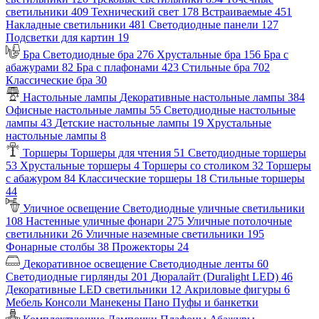
светильники
409
Технический свет
178
Встраиваемые
451
Накладные светильники
481
Светодиодные панели
127
Подсветки для картин
19
Бра
Светодиодные бра
276
Хрустальные бра
156
Бра с
абажурами
82
Бра с плафонами
423
Стильные бра
702
Классические бра
30
Настольные лампы
Декоративные настольные лампы
384
Офисные настольные лампы
55
Светодиодные настольные
лампы
43
Детские настольные лампы
19
Хрустальные
настольные лампы
8
Торшеры
Торшеры для чтения
51
Светодиодные торшеры
53
Хрустальные торшеры
4
Торшеры со столиком
32
Торшеры
с абажуром
84
Классические торшеры
18
Стильные торшеры
44
Уличное освещение
Светодиодные уличные светильники
108
Настенные уличные фонари
275
Уличные потолочные
светильники
26
Уличные наземные светильники
195
Фонарные столбы
38
Прожекторы
24
Декоративное освещение
Светодиодные ленты
60
Светодиодные гирлянды
201
Дюралайт (Duralight LED)
46
Декоративные LED светильники
12
Акриловые фигуры
6
Мебель
Консоли
Манекены
Пано
Пуфы и банкетки