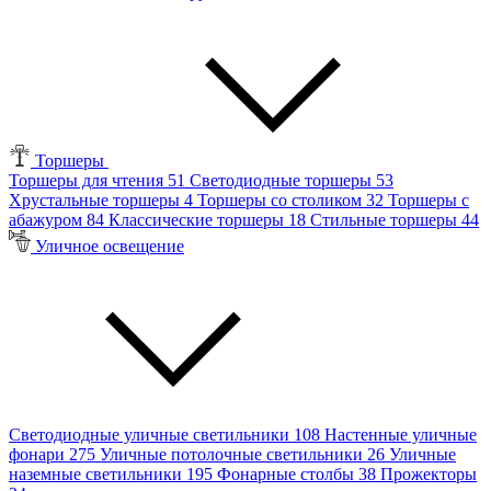
Торшеры
Торшеры для чтения
51
Светодиодные торшеры
53
Хрустальные торшеры
4
Торшеры со столиком
32
Торшеры с
абажуром
84
Классические торшеры
18
Стильные торшеры
44
Уличное освещение
Светодиодные уличные светильники
108
Настенные уличные
фонари
275
Уличные потолочные светильники
26
Уличные
наземные светильники
195
Фонарные столбы
38
Прожекторы