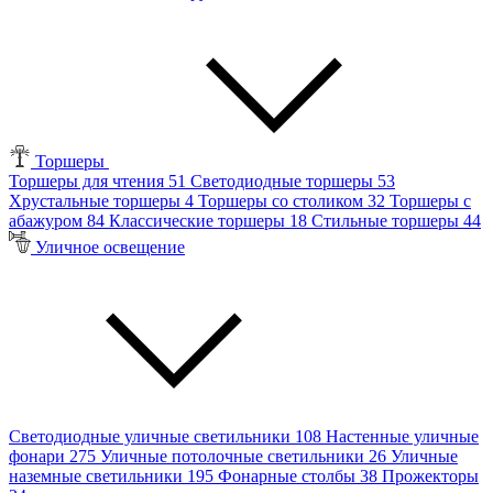
Торшеры
Торшеры для чтения
51
Светодиодные торшеры
53
Хрустальные торшеры
4
Торшеры со столиком
32
Торшеры с
абажуром
84
Классические торшеры
18
Стильные торшеры
44
Уличное освещение
Светодиодные уличные светильники
108
Настенные уличные
фонари
275
Уличные потолочные светильники
26
Уличные
наземные светильники
195
Фонарные столбы
38
Прожекторы