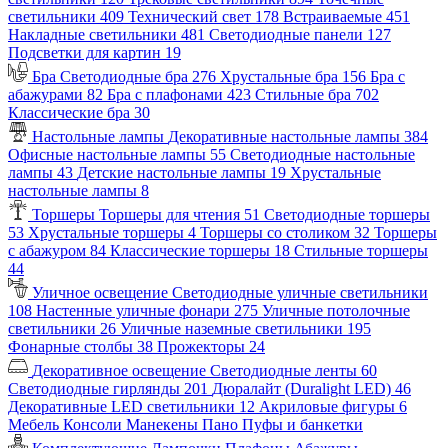
светильники
409
Технический свет
178
Встраиваемые
451
Накладные светильники
481
Светодиодные панели
127
Подсветки для картин
19
Бра
Светодиодные бра
276
Хрустальные бра
156
Бра с
абажурами
82
Бра с плафонами
423
Стильные бра
702
Классические бра
30
Настольные лампы
Декоративные настольные лампы
384
Офисные настольные лампы
55
Светодиодные настольные
лампы
43
Детские настольные лампы
19
Хрустальные
настольные лампы
8
Торшеры
Торшеры для чтения
51
Светодиодные торшеры
53
Хрустальные торшеры
4
Торшеры со столиком
32
Торшеры
с абажуром
84
Классические торшеры
18
Стильные торшеры
44
Уличное освещение
Светодиодные уличные светильники
108
Настенные уличные фонари
275
Уличные потолочные
светильники
26
Уличные наземные светильники
195
Фонарные столбы
38
Прожекторы
24
Декоративное освещение
Светодиодные ленты
60
Светодиодные гирлянды
201
Дюралайт (Duralight LED)
46
Декоративные LED светильники
12
Акриловые фигуры
6
Мебель
Консоли
Манекены
Пано
Пуфы и банкетки