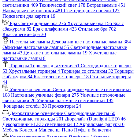
светильники
409
Технический свет
178
Встраиваемые
451
Накладные светильники
481
Светодиодные панели
127
Подсветки для картин
19
Бра
Светодиодные бра
276
Хрустальные бра
156
Бра с
абажурами
82
Бра с плафонами
423
Стильные бра
702
Классические бра
30
Настольные лампы
Декоративные настольные лампы
384
Офисные настольные лампы
55
Светодиодные настольные
лампы
43
Детские настольные лампы
19
Хрустальные
настольные лампы
8
Торшеры
Торшеры для чтения
51
Светодиодные торшеры
53
Хрустальные торшеры
4
Торшеры со столиком
32
Торшеры
с абажуром
84
Классические торшеры
18
Стильные торшеры
44
Уличное освещение
Светодиодные уличные светильники
108
Настенные уличные фонари
275
Уличные потолочные
светильники
26
Уличные наземные светильники
195
Фонарные столбы
38
Прожекторы
24
Декоративное освещение
Светодиодные ленты
60
Светодиодные гирлянды
201
Дюралайт (Duralight LED)
46
Декоративные LED светильники
12
Акриловые фигуры
6
Мебель
Консоли
Манекены
Пано
Пуфы и банкетки