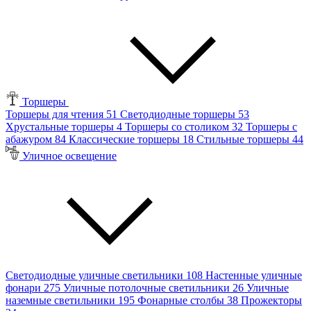
Торшеры
Торшеры для чтения
51
Светодиодные торшеры
53
Хрустальные торшеры
4
Торшеры со столиком
32
Торшеры с
абажуром
84
Классические торшеры
18
Стильные торшеры
44
Уличное освещение
Светодиодные уличные светильники
108
Настенные уличные
фонари
275
Уличные потолочные светильники
26
Уличные
наземные светильники
195
Фонарные столбы
38
Прожекторы