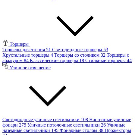
Торшеры
Торшеры для чтения
51
Светодиодные торшеры
53
Хрустальные торшеры
4
Торшеры со столиком
32
Торшеры с
абажуром
84
Классические торшеры
18
Стильные торшеры
44
Уличное освещение
Светодиодные уличные светильники
108
Настенные уличные
фонари
275
Уличные потолочные светильники
26
Уличные
наземные светильники
195
Фонарные столбы
38
Прожекторы