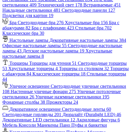
светильники
409
Технический свет
178
Встраиваемые
451
Накладные светильники
481
Светодиодные панели
127
Подсветки для картин
19
Бра
Светодиодные бра
276
Хрустальные бра
156
Бра с
абажурами
82
Бра с плафонами
423
Стильные бра
702
Классические бра
30
Настольные лампы
Декоративные настольные лампы
384
Офисные настольные лампы
55
Светодиодные настольные
лампы
43
Детские настольные лампы
19
Хрустальные
настольные лампы
8
Торшеры
Торшеры для чтения
51
Светодиодные торшеры
53
Хрустальные торшеры
4
Торшеры со столиком
32
Торшеры
с абажуром
84
Классические торшеры
18
Стильные торшеры
44
Уличное освещение
Светодиодные уличные светильники
108
Настенные уличные фонари
275
Уличные потолочные
светильники
26
Уличные наземные светильники
195
Фонарные столбы
38
Прожекторы
24
Декоративное освещение
Светодиодные ленты
60
Светодиодные гирлянды
201
Дюралайт (Duralight LED)
46
Декоративные LED светильники
12
Акриловые фигуры
6
Мебель
Консоли
Манекены
Пано
Пуфы и банкетки