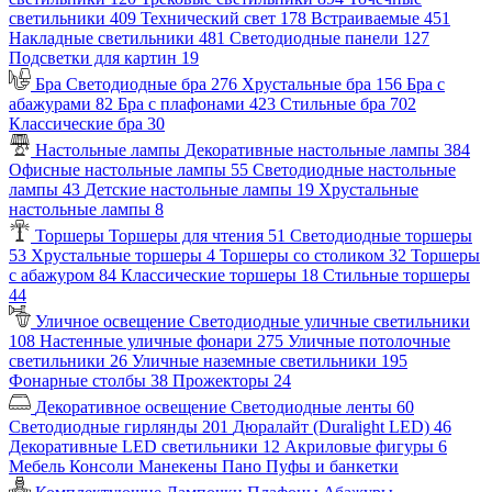
светильники
409
Технический свет
178
Встраиваемые
451
Накладные светильники
481
Светодиодные панели
127
Подсветки для картин
19
Бра
Светодиодные бра
276
Хрустальные бра
156
Бра с
абажурами
82
Бра с плафонами
423
Стильные бра
702
Классические бра
30
Настольные лампы
Декоративные настольные лампы
384
Офисные настольные лампы
55
Светодиодные настольные
лампы
43
Детские настольные лампы
19
Хрустальные
настольные лампы
8
Торшеры
Торшеры для чтения
51
Светодиодные торшеры
53
Хрустальные торшеры
4
Торшеры со столиком
32
Торшеры
с абажуром
84
Классические торшеры
18
Стильные торшеры
44
Уличное освещение
Светодиодные уличные светильники
108
Настенные уличные фонари
275
Уличные потолочные
светильники
26
Уличные наземные светильники
195
Фонарные столбы
38
Прожекторы
24
Декоративное освещение
Светодиодные ленты
60
Светодиодные гирлянды
201
Дюралайт (Duralight LED)
46
Декоративные LED светильники
12
Акриловые фигуры
6
Мебель
Консоли
Манекены
Пано
Пуфы и банкетки