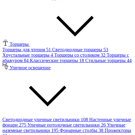
Торшеры
Торшеры для чтения
51
Светодиодные торшеры
53
Хрустальные торшеры
4
Торшеры со столиком
32
Торшеры с
абажуром
84
Классические торшеры
18
Стильные торшеры
44
Уличное освещение
Светодиодные уличные светильники
108
Настенные уличные
фонари
275
Уличные потолочные светильники
26
Уличные
наземные светильники
195
Фонарные столбы
38
Прожекторы