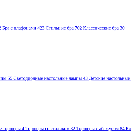
2
Бра с плафонами
423
Стильные бра
702
Классические бра
30
ампы
55
Светодиодные настольные лампы
43
Детские настольны
е торшеры
4
Торшеры со столиком
32
Торшеры с абажуром
84
Кл