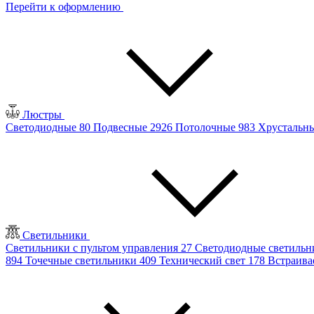
Перейти к оформлению
Люстры
Светодиодные
80
Подвесные
2926
Потолочные
983
Хрустальн
Светильники
Светильники с пультом управления
27
Светодиодные светиль
894
Точечные светильники
409
Технический свет
178
Встраив