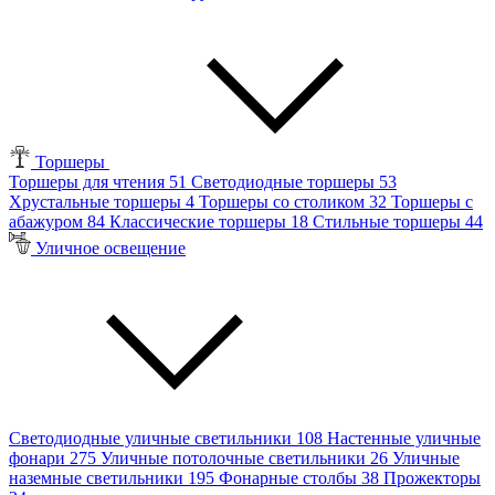
Торшеры
Торшеры для чтения
51
Светодиодные торшеры
53
Хрустальные торшеры
4
Торшеры со столиком
32
Торшеры с
абажуром
84
Классические торшеры
18
Стильные торшеры
44
Уличное освещение
Светодиодные уличные светильники
108
Настенные уличные
фонари
275
Уличные потолочные светильники
26
Уличные
наземные светильники
195
Фонарные столбы
38
Прожекторы