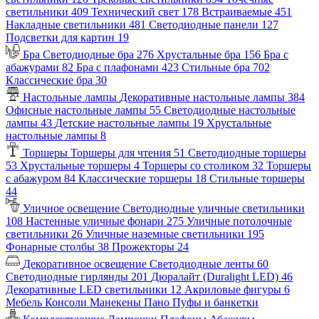
светильники
409
Технический свет
178
Встраиваемые
451
Накладные светильники
481
Светодиодные панели
127
Подсветки для картин
19
Бра
Светодиодные бра
276
Хрустальные бра
156
Бра с
абажурами
82
Бра с плафонами
423
Стильные бра
702
Классические бра
30
Настольные лампы
Декоративные настольные лампы
384
Офисные настольные лампы
55
Светодиодные настольные
лампы
43
Детские настольные лампы
19
Хрустальные
настольные лампы
8
Торшеры
Торшеры для чтения
51
Светодиодные торшеры
53
Хрустальные торшеры
4
Торшеры со столиком
32
Торшеры
с абажуром
84
Классические торшеры
18
Стильные торшеры
44
Уличное освещение
Светодиодные уличные светильники
108
Настенные уличные фонари
275
Уличные потолочные
светильники
26
Уличные наземные светильники
195
Фонарные столбы
38
Прожекторы
24
Декоративное освещение
Светодиодные ленты
60
Светодиодные гирлянды
201
Дюралайт (Duralight LED)
46
Декоративные LED светильники
12
Акриловые фигуры
6
Мебель
Консоли
Манекены
Пано
Пуфы и банкетки