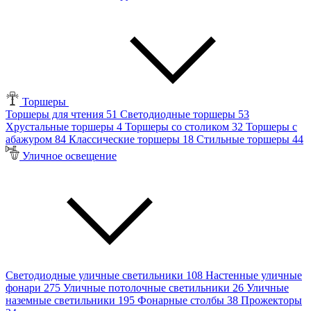
Торшеры
Торшеры для чтения
51
Светодиодные торшеры
53
Хрустальные торшеры
4
Торшеры со столиком
32
Торшеры с
абажуром
84
Классические торшеры
18
Стильные торшеры
44
Уличное освещение
Светодиодные уличные светильники
108
Настенные уличные
фонари
275
Уличные потолочные светильники
26
Уличные
наземные светильники
195
Фонарные столбы
38
Прожекторы