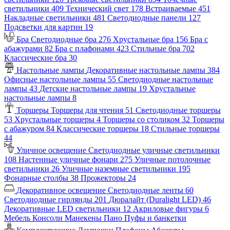
светильники
409
Технический свет
178
Встраиваемые
451
Накладные светильники
481
Светодиодные панели
127
Подсветки для картин
19
Бра
Светодиодные бра
276
Хрустальные бра
156
Бра с
абажурами
82
Бра с плафонами
423
Стильные бра
702
Классические бра
30
Настольные лампы
Декоративные настольные лампы
384
Офисные настольные лампы
55
Светодиодные настольные
лампы
43
Детские настольные лампы
19
Хрустальные
настольные лампы
8
Торшеры
Торшеры для чтения
51
Светодиодные торшеры
53
Хрустальные торшеры
4
Торшеры со столиком
32
Торшеры
с абажуром
84
Классические торшеры
18
Стильные торшеры
44
Уличное освещение
Светодиодные уличные светильники
108
Настенные уличные фонари
275
Уличные потолочные
светильники
26
Уличные наземные светильники
195
Фонарные столбы
38
Прожекторы
24
Декоративное освещение
Светодиодные ленты
60
Светодиодные гирлянды
201
Дюралайт (Duralight LED)
46
Декоративные LED светильники
12
Акриловые фигуры
6
Мебель
Консоли
Манекены
Пано
Пуфы и банкетки