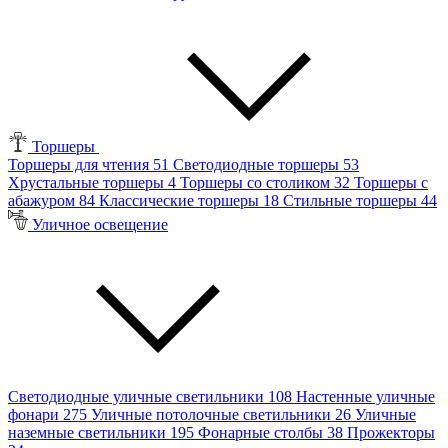
Торшеры
Торшеры для чтения
51
Светодиодные торшеры
53
Хрустальные торшеры
4
Торшеры со столиком
32
Торшеры с
абажуром
84
Классические торшеры
18
Стильные торшеры
44
Уличное освещение
Светодиодные уличные светильники
108
Настенные уличные
фонари
275
Уличные потолочные светильники
26
Уличные
наземные светильники
195
Фонарные столбы
38
Прожекторы