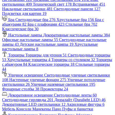
светильники
409
Технический свет
178
Встраиваемые
451
Накладные светильники
481
Светодиодные панели
127
Подсветки для картин
19
Бра
Светодиодные бра
276
Хрустальные бра
156
Бра с
абажурами
82
Бра с плафонами
423
Стильные бра
702
Классические бра
30
Настольные лампы
Декоративные настольные лампы
384
Офисные настольные лампы
55
Светодиодные настольные
лампы
43
Детские настольные лампы
19
Хрустальные
настольные лампы
8
Торшеры
Торшеры для чтения
51
Светодиодные торшеры
53
Хрустальные торшеры
4
Торшеры со столиком
32
Торшеры
с абажуром
84
Классические торшеры
18
Стильные торшеры
44
Уличное освещение
Светодиодные уличные светильники
108
Настенные уличные фонари
275
Уличные потолочные
светильники
26
Уличные наземные светильники
195
Фонарные столбы
38
Прожекторы
24
Декоративное освещение
Светодиодные ленты
60
Светодиодные гирлянды
201
Дюралайт (Duralight LED)
46
Декоративные LED светильники
12
Акриловые фигуры
6
Мебель
Консоли
Манекены
Пано
Пуфы и банкетки